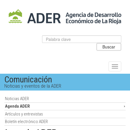
Salto
al
contenido
principal.
Datos
Introduzca
para
el
Buscar
el
texto
buscador
a
de
buscar
ADER
Alternar
navegac
Comunicación
Noticias y eventos de la ADER
Noticias ADER
Agenda ADER
Artículos y entrevistas
Boletín electrónico ADER