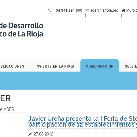
+34 941 291 500
ader@larioja.org
Muro d
UBLICACIONES
INVIERTE EN LA RIOJA
COMUNICACIÓN
SEDE 
DER
re ADER
Javier Ureña presenta la I Feria de St
participación de 12 establecimientos 
Fecha
27.08.2012