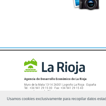
Agencia de Desarrollo Económico de La Rioja
Muro de la Mata 13-14 26001 Logroño La Rioja · España
Tel.: +34 941 29 15 00 · Fax: +34 941 29 15 43
www.ader.es · ader@larioja.org
Usamos cookies exclusivamente para recopilar datos estadís