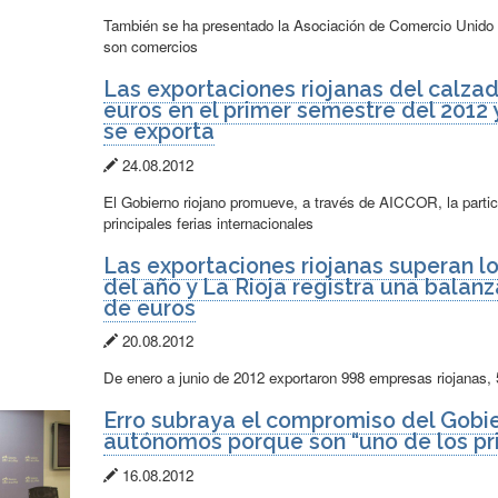
de
También se ha presentado la Asociación de Comercio Unido d
publicación:
son comercios
Las exportaciones riojanas del calza
euros en el primer semestre del 2012
se exporta
Fecha
24.08.2012
de
El Gobierno riojano promueve, a través de AICCOR, la partic
publicación:
principales ferias internacionales
Las exportaciones riojanas superan lo
del año y La Rioja registra una balan
de euros
Fecha
20.08.2012
de
De enero a junio de 2012 exportaron 998 empresas riojanas,
publicación:
Erro subraya el compromiso del Gobi
autónomos porque son “uno de los pr
Fecha
16.08.2012