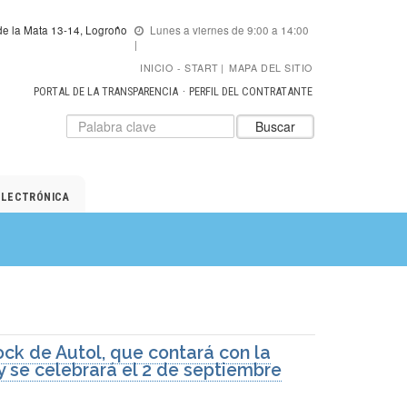
e la Mata 13-14, Logroño
Lunes a viernes de 9:00 a 14:00
INICIO
START
|
MAPA DEL SITIO
PORTAL DE LA TRANSPARENCIA
PERFIL DEL CONTRATANTE
Datos
Introduzca
Buscar
para
el
el
texto
buscador
a
de
buscar
ELECTRÓNICA
ADER
ock de Autol, que contará con la
y se celebrará el 2 de septiembre