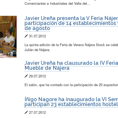
publicación:
Comerciantes e Industriales del Valle del...
Javier Ureña presenta la V Feria Náje
participación de 14 establecimientos y
de agosto
Fecha
31.07.2012
de
La quinta edición de la Feria de Verano Nájera Stock se cele
publicación:
Julián de Nájera.
Javier Ureña ha clausurado la IV Feri
Mueble de Nájera
Fecha
29.07.2012
de
El salón, que ha contado con la participación de 20 exposito
publicación:
Íñigo Nagore ha inaugurado la VI Sem
participan 23 establecimientos hoste
Fecha
27.07.2012