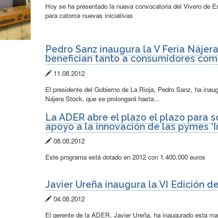
de
Hoy se ha presentado la nueva convocatoria del Vivero de 
publicación:
para catorce nuevas iniciativas
Pedro Sanz inaugura la V Feria Nájera
benefician tanto a consumidores com
Fecha
11.08.2012
de
El presidente del Gobierno de La Rioja, Pedro Sanz, ha inau
publicación:
Nájera Stock, que se prolongará hasta...
La ADER abre el plazo el plazo para s
apoyo a la innovación de las pymes ‘
Fecha
08.08.2012
de
Este programa está dotado en 2012 con 1.400.000 euros
publicación:
Javier Ureña inaugura la VI Edición d
Fecha
04.08.2012
de
El gerente de la ADER, Javier Ureña, ha inaugurado esta mañ