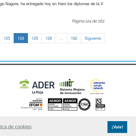
igo Nagore, ha entregado hoy en Haro los diplomas de la V
Página 124 de 162.
123
124
125
126
...
162
Siguiente
tica de cookies
¡Vale!