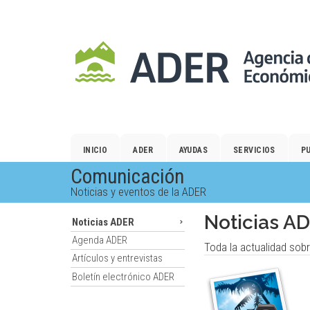
Salto
al
contenido
principal.
INICIO
ADER
AYUDAS
SERVICIOS
P
Comunicación
Noticias y eventos de la ADER
Noticias A
Noticias ADER
Agenda ADER
Toda la actualidad sob
Artículos y entrevistas
Boletín electrónico ADER