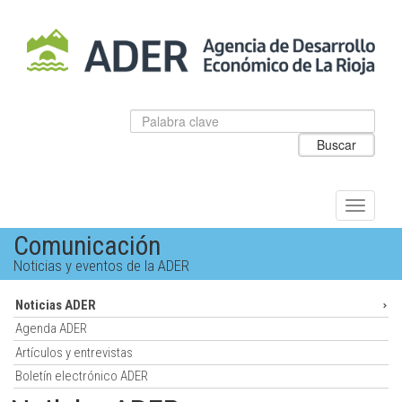
Salto
al
contenido
principal.
Datos
Introduzca
para
el
Buscar
el
texto
buscador
a
de
buscar
ADER
Alternar
navegac
Comunicación
Noticias y eventos de la ADER
Noticias ADER
Agenda ADER
Artículos y entrevistas
Boletín electrónico ADER