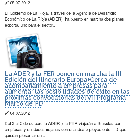
Fecha
05.07.2012
de
El Gobierno de La Rioja, a través de la Agencia de Desarrollo
publicación:
Económico de La Rioja (ADER), ha puesto en marcha dos planes
exporta, uno para el sector...
La ADER y la FER ponen en marcha la III
Edición del itinerario Europa+Cerca de
acompañamiento a empresas para
aumentar las posibilidades de éxito en las
próximas convocatorias del VII Programa
Marco de i+D
Fecha
04.07.2012
de
Del 3 al 5 de octubre la ADER y la FER viajarán a Bruselas con
publicación:
empresas y entidades riojanas con una idea o proyecto de I+D que
quieran presentar en...