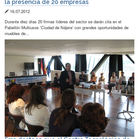
la presencia de 20 empresas
Fecha
16.07.2012
de
Durante diez días 20 firmas líderes del sector se darán cita en el
publicación:
Pabellón Multiusos 'Ciudad de Nájera' con grandes oportunidades de
muebles de...