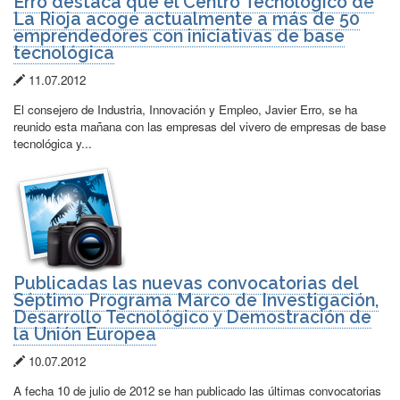
Erro destaca que el Centro Tecnológico de
La Rioja acoge actualmente a más de 50
emprendedores con iniciativas de base
tecnológica
Fecha
11.07.2012
de
El consejero de Industria, Innovación y Empleo, Javier Erro, se ha
publicación:
reunido esta mañana con las empresas del vivero de empresas de base
tecnológica y...
Publicadas las nuevas convocatorias del
Séptimo Programa Marco de Investigación,
Desarrollo Tecnológico y Demostración de
la Unión Europea
Fecha
10.07.2012
de
A fecha 10 de julio de 2012 se han publicado las últimas convocatorias