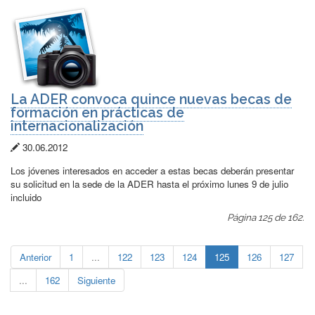
La ADER convoca quince nuevas becas de
formación en prácticas de
internacionalización
Fecha
30.06.2012
de
Los jóvenes interesados en acceder a estas becas deberán presentar
publicación:
su solicitud en la sede de la ADER hasta el próximo lunes 9 de julio
incluido
Página 125 de 162.
Anterior
1
...
122
123
124
125
126
127
...
162
Siguiente