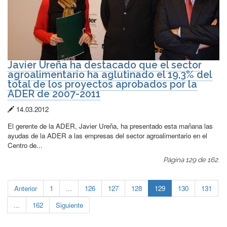
Javier Ureña ha destacado que el sector
agroalimentario ha aglutinado el 19,3% del
total de los proyectos aprobados por la
ADER de 2007-2011
Fecha
14.03.2012
de
El gerente de la ADER, Javier Ureña, ha presentado esta mañana las
publicación:
ayudas de la ADER a las empresas del sector agroalimentario en el
Centro de...
Página 129 de 162.
Anterior
1
...
126
127
128
129
130
131
...
162
Siguiente