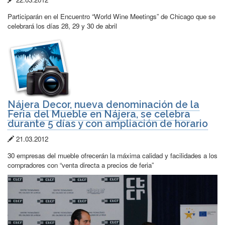
de
Participarán en el Encuentro “World Wine Meetings” de Chicago que se
publicación:
celebrará los días 28, 29 y 30 de abril
Nájera Decor, nueva denominación de la
Feria del Mueble en Nájera, se celebra
durante 5 días y con ampliación de horario
Fecha
21.03.2012
de
30 empresas del mueble ofrecerán la máxima calidad y facilidades a los
publicación:
compradores con “venta directa a precios de feria”