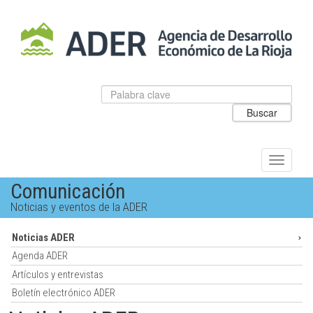
Salto
al
contenido
principal.
Datos
Introduzca
para
el
Buscar
el
texto
buscador
a
de
buscar
ADER
Alternar
navegac
Comunicación
Noticias y eventos de la ADER
Noticias ADER
Agenda ADER
Artículos y entrevistas
Boletín electrónico ADER