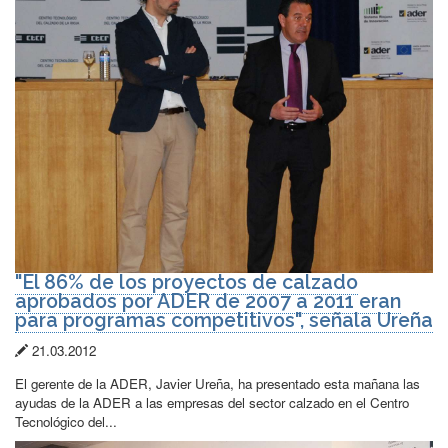
"El 86% de los proyectos de calzado
aprobados por ADER de 2007 a 2011 eran
para programas competitivos", señala Ureña
Fecha
21.03.2012
de
El gerente de la ADER, Javier Ureña, ha presentado esta mañana las
publicación:
ayudas de la ADER a las empresas del sector calzado en el Centro
Tecnológico del...