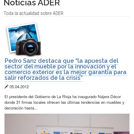
Noticias ADER
Toda la actualidad sobre ADER
Pedro Sanz destaca que “la apuesta del
sector del mueble por la innovación y el
comercio exterior es la mejor garantía para
salir reforzados de la crisis”
Fecha
05.04.2012
de
El presidente del Gobierno de La Rioja ha inaugurado Nájera Décor
publicación:
donde 31 firmas locales ofrecen las últimas tendencias en muebles y
decoración hasta...