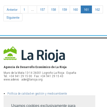
Anterior
1
...
157
158
159
160
161
162
Siguiente
Agencia de Desarrollo Económico de La Rioja
Muro de la Mata 13-14 26001 Logroño La Rioja · España
Tel.: +34 941 29 15 00 · Fax: +34 941 29 15 43
www.ader.es · ader@larioja.org
Política de calidad en gestión y medioambiente
Política de privacidad
Aviso legal
Mapa del sitio
Usamos cookies exclusivamente para