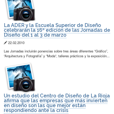
La ADER y la Escuela Superior de Diseño
celebrarán la 16ª edición de las Jornadas de
Diseño del 1 al 3 de marzo
Fecha
22.02.2010
de
Las Jornadas incluirán ponencias sobre tres áreas diferentes “Gráfico”,
publicación:
“Arquitectura y Fotografía” y “Moda“, talleres prácticos y la exposición...
Un estudio del Centro de Diseño de La Rioja
afirma que las empresas que más invierten
en diseño son las que mejor están
respondiendo ante la crisis