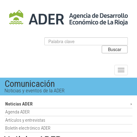
Salto
al
contenido
principal.
Datos
Introduzca
para
el
Buscar
el
texto
buscador
a
de
buscar
ADER
Alternar
navegac
Comunicación
Noticias y eventos de la ADER
Noticias ADER
Agenda ADER
Artículos y entrevistas
Boletín electrónico ADER