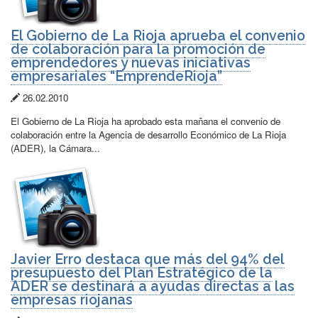
El Gobierno de La Rioja aprueba el convenio
de colaboración para la promoción de
emprendedores y nuevas iniciativas
empresariales “EmprendeRioja”
Fecha
26.02.2010
de
El Gobierno de La Rioja ha aprobado esta mañana el convenio de
publicación:
colaboración entre la Agencia de desarrollo Económico de La Rioja
(ADER), la Cámara...
Javier Erro destaca que más del 94% del
presupuesto del Plan Estratégico de la
ADER se destinará a ayudas directas a las
empresas riojanas