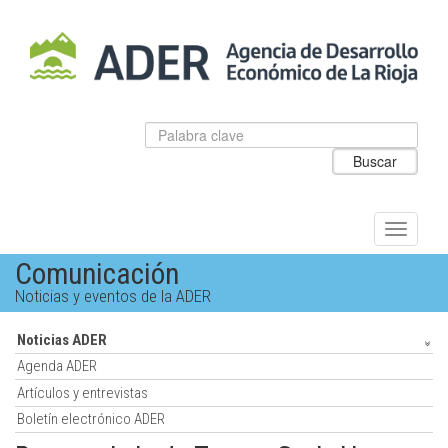
Salto
al
contenido
principal.
Datos
Introduzca
para
el
Buscar
el
texto
buscador
a
de
buscar
ADER
Alternar
navegac
Comunicación
Noticias y eventos de la ADER
Noticias ADER
Agenda ADER
Artículos y entrevistas
Boletín electrónico ADER