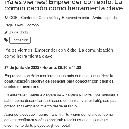
¡Ya es viernes! Emprender con éxito: La
comunicación como herramienta clave
Lugar
COE - Centro de Orientación y Emprendimiento - Avda. Lope de
del
Vega 39-45. Logroño
evento:
Fecha
27.06.2025
Etiquetas:
de
Formación
publicación:
¡Ya es viernes! Emprender con éxito: La comunicación
como herramienta clave
27 de junio de 2025 - Horario: 09:30 a 11:00
Emprender con éxito requiere mucho más que una buena idea:
la
comunicación efectiva es esencial para conectar con clientes,
socios e inversores
.
En este taller, Sylvia Alcantara de Alcantara y Corral, nos ayudará a
saber cómo desarrollar habilidades comunicativas estratégicas para
potenciar tu emprendimiento desde el inicio.
Aprende a descubrir cómo transmitir tu visión con claridad, cómo
generar confianza y cómo construir relaciones que impulsen el
crecimiento de tu proyecto. ¡Inscríbete!