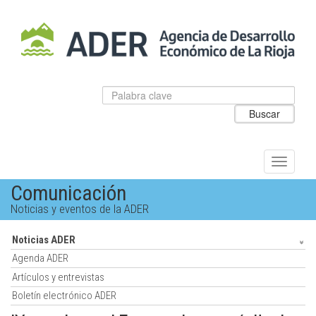
Salto
al
contenido
principal.
Datos
Introduzca
para
el
Buscar
el
texto
buscador
a
de
buscar
ADER
Alternar
navegac
Comunicación
Noticias y eventos de la ADER
Noticias ADER
Agenda ADER
Artículos y entrevistas
Boletín electrónico ADER