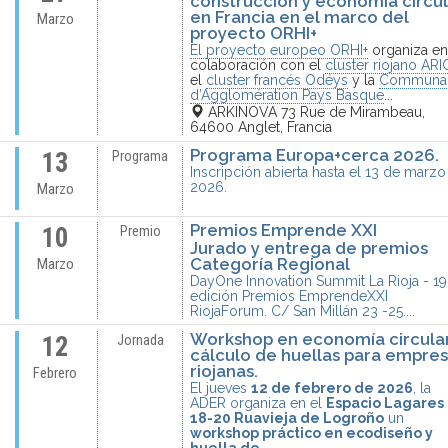
construcción y economía circu
en Francia en el marco del
Marzo
proyecto ORHI+
El
proyecto europeo ORHI+
organiza e
colaboración con el
cluster riojano ARI
el
cluster francés Odéys
y la
Communa
d’Agglomération Pays Basque
...
ARKINOVA 73 Rue de Mirambeau,
64600 Anglet, Francia
Programa Europa+cerca 2026.
13
Programa
Inscripción abierta hasta el 13 de marzo
2026.
Marzo
Premios Emprende XXI
10
Premio
Jurado y entrega de premios
Categoría Regional
Marzo
DayOne Innovation Summit La Rioja - 19
edición Premios EmprendeXXI
RiojaForum. C/ San Millán 23 -25....
Workshop en economía circular
12
Jornada
cálculo de huellas para empre
riojanas.
Febrero
El jueves
12 de febrero de 2026
, la
ADER organiza en el
Espacio Lagares
18-20 Ruavieja de Logroño
un
workshop práctico en ecodiseño y
huella de...