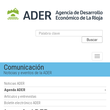
Salto
al
contenido
principal.
Datos
Introduzca
para
el
Buscar
el
texto
buscador
a
de
buscar
ADER
Alternar
navegac
Comunicación
Noticias y eventos de la ADER
Noticias ADER
Agenda ADER
Artículos y entrevistas
Boletín electrónico ADER