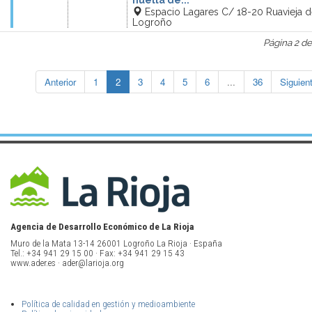
Espacio Lagares C/ 18-20 Ruavieja 
Logroño
Página 2 de
Anterior
1
2
3
4
5
6
...
36
Siguien
Agencia de Desarrollo Económico de La Rioja
Muro de la Mata 13-14 26001 Logroño La Rioja · España
Tel.: +34 941 29 15 00 · Fax: +34 941 29 15 43
www.ader.es · ader@larioja.org
Política de calidad en gestión y medioambiente