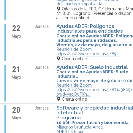
destinadas a impulsar la...
Oficinas de la FER, C/ Hermanos Mo
Nº 8, 4º. Logroño. (Presencial o disponi
asistencia online)
Ayudas ADER: Polígonos
22
Jornada
industriales para entidades
Charla online Ayudas ADER: Polígon
Mayo
industriales para entidades.
Viernes, 22 de mayo, de 9.00 a 10.0
Reunión de Zoom
https://us02web.zoom.us/j/89...
Charla online
Ayudas ADER: Suelo industrial
21
Jornada
Charla online Ayudas ADER: Suelo
industrial.
Mayo
Jueves, 21 de mayo, de 9.00 a 10.00
Reunión de Zoom
https://us02web.zoom.us/j/871438091
pwd=v9eO0PXh...
Charla online
Software y propiedad industrial
20
Jornada
intelectual
Programa
Mayo
10.00h Presentación y bienvenida.
Milagros Uruñuela Arrea.
ADER La Rioja.