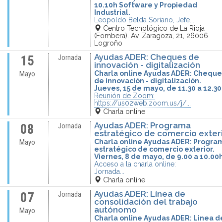
10.10h Software y Propiedad
Industrial.
Leopoldo Belda Soriano, Jefe...
Centro Tecnológico de La Rioja
(Fombera). Av. Zaragoza, 21, 26006
Logroño
Ayudas ADER: Cheques de
15
Jornada
innovación - digitalización
Charla online Ayudas ADER: Cheque
Mayo
de innovación - digitalización.
Jueves, 15 de mayo, de 11.30 a 12.3
Reunión de Zoom:
https://us02web.zoom.us/j/...
Charla online
Ayudas ADER: Programa
08
Jornada
estratégico de comercio exter
Charla online Ayudas ADER: Progra
Mayo
estratégico de comercio exterior.
Viernes, 8 de mayo, de 9.00 a 10.00
Acceso a la charla online:
Jornada...
Charla online
Ayudas ADER: Línea de
07
Jornada
consolidación del trabajo
autónomo
Mayo
Charla online Ayudas ADER: Linea d