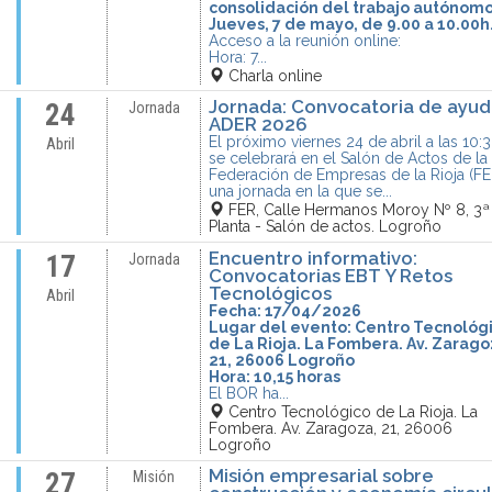
consolidación del trabajo autónomo
Jueves, 7 de mayo, de 9.00 a 10.00h
Acceso a la reunión online:
Hora: 7...
Charla online
Jornada: Convocatoria de ayud
24
Jornada
ADER 2026
El próximo viernes 24 de abril a las 10:
Abril
se celebrará en el Salón de Actos de la
Federación de Empresas de la Rioja (FE
una jornada en la que se...
FER, Calle Hermanos Moroy Nº 8, 3ª
Planta - Salón de actos. Logroño
Encuentro informativo:
17
Jornada
Convocatorias EBT Y Retos
Tecnológicos
Abril
Fecha: 17/04/2026
Lugar del evento: Centro Tecnológ
de La Rioja. La Fombera. Av. Zarago
21, 26006 Logroño
Hora: 10,15 horas
El BOR ha...
Centro Tecnológico de La Rioja. La
Fombera. Av. Zaragoza, 21, 26006
Logroño
Misión empresarial sobre
27
Misión