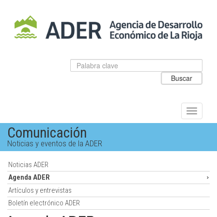
Salto
al
contenido
principal.
Datos
Introduzca
para
el
Buscar
el
texto
buscador
a
de
buscar
ADER
Alternar
navegac
Comunicación
Noticias y eventos de la ADER
Noticias ADER
Agenda ADER
Artículos y entrevistas
Boletín electrónico ADER