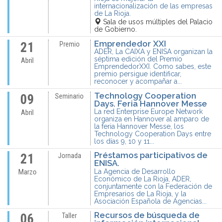
internacionalización de las empresas
de La Rioja.
Sala de usos múltiples del Palacio
de Gobierno.
Emprendedor XXI
21
Premio
ADER, La CAIXA y ENISA organizan la
séptima edición del Premio
Abril
EmprendedorXXI. Como sabes, este
premio persigue identificar,
reconocer y acompañar a...
Technology Cooperation
09
Seminario
Days. Feria Hannover Messe
La red Enterprise Europe Network
Abril
organiza en Hannover al amparo de
la feria Hannover Messe, los
Technology Cooperation Days entre
los días 9, 10 y 11...
Préstamos participativos de
21
Jornada
ENISA.
La Agencia de Desarrollo
Marzo
Económico de La Rioja, ADER,
conjuntamente con la Federación de
Empresarios de La Rioja, y la
Asociación Española de Agencias...
Recursos de búsqueda de
06
Taller