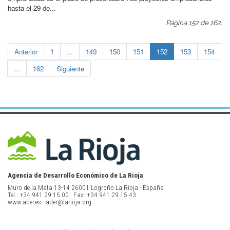
hasta el 29 de...
Página 152 de 162.
Anterior
1
...
149
150
151
152
153
154
...
162
Siguiente
Agencia de Desarrollo Económico de La Rioja
Muro de la Mata 13-14 26001 Logroño La Rioja · España
Tel.: +34 941 29 15 00 · Fax: +34 941 29 15 43
www.ader.es · ader@larioja.org