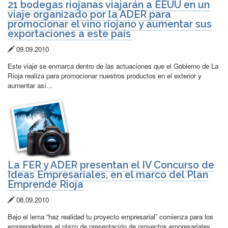
21 bodegas riojanas viajarán a EEUU en un
viaje organizado por la ADER para
promocionar el vino riojano y aumentar sus
exportaciones a este país
Fecha
09.09.2010
de
Este viaje se enmarca dentro de las actuaciones que el Gobierno de La
publicación:
Rioja realiza para promocionar nuestros productos en el exterior y
aumentar así...
La FER y ADER presentan el IV Concurso de
Ideas Empresariales, en el marco del Plan
Emprende Rioja
Fecha
08.09.2010
de
Bajo el lema “haz realidad tu proyecto empresarial” comienza para los
publicación:
emprendedores el plazo de presentación de proyectos empresariales