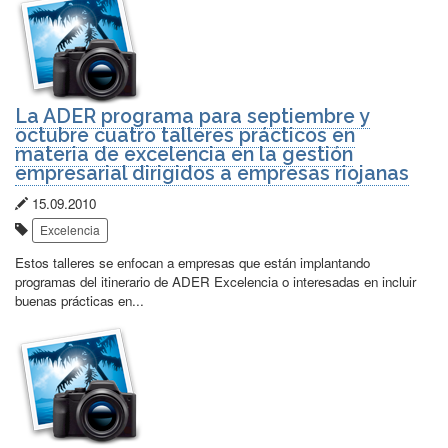
La ADER programa para septiembre y
octubre cuatro talleres prácticos en
materia de excelencia en la gestión
empresarial dirigidos a empresas riojanas
Fecha
15.09.2010
Etiquetas:
de
Excelencia
publicación:
Estos talleres se enfocan a empresas que están implantando
programas del itinerario de ADER Excelencia o interesadas en incluir
buenas prácticas en...