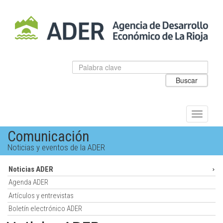
Salto
al
contenido
principal.
Datos
Introduzca
para
el
Buscar
el
texto
buscador
a
de
buscar
ADER
Alternar
navegac
Comunicación
Noticias y eventos de la ADER
Noticias ADER
Agenda ADER
Artículos y entrevistas
Boletín electrónico ADER