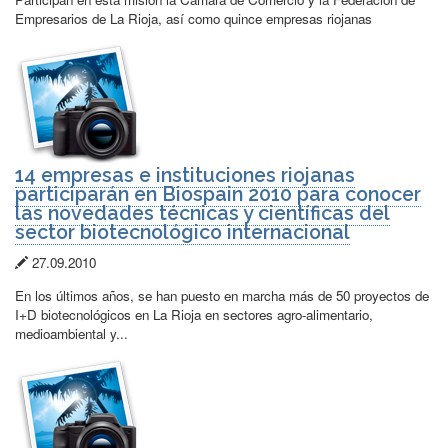
publicación:
Empresarios de La Rioja, así como quince empresas riojanas
14 empresas e instituciones riojanas
participarán en Biospain 2010 para conocer
las novedades técnicas y científicas del
sector biotecnológico internacional
Fecha
27.09.2010
de
En los últimos años, se han puesto en marcha más de 50 proyectos de
publicación:
I+D biotecnológicos en La Rioja en sectores agro-alimentario,
medioambiental y...