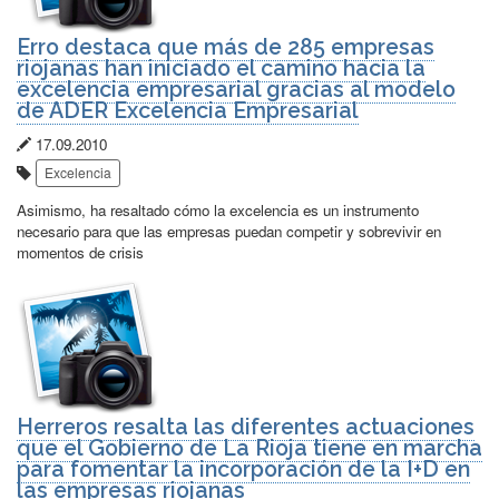
Erro destaca que más de 285 empresas
riojanas han iniciado el camino hacia la
excelencia empresarial gracias al modelo
de ADER Excelencia Empresarial
Fecha
17.09.2010
Etiquetas:
de
Excelencia
publicación:
Asimismo, ha resaltado cómo la excelencia es un instrumento
necesario para que las empresas puedan competir y sobrevivir en
momentos de crisis
Herreros resalta las diferentes actuaciones
que el Gobierno de La Rioja tiene en marcha
para fomentar la incorporación de la I+D en
las empresas riojanas