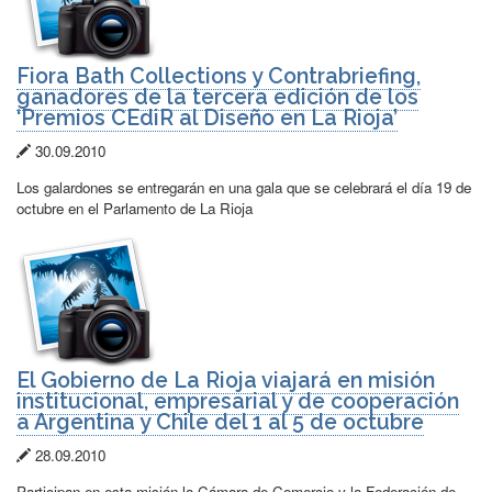
Fiora Bath Collections y Contrabriefing,
ganadores de la tercera edición de los
‘Premios CEdiR al Diseño en La Rioja’
Fecha
30.09.2010
de
Los galardones se entregarán en una gala que se celebrará el día 19 de
publicación:
octubre en el Parlamento de La Rioja
El Gobierno de La Rioja viajará en misión
institucional, empresarial y de cooperación
a Argentina y Chile del 1 al 5 de octubre
Fecha
28.09.2010
de
Participan en esta misión la Cámara de Comercio y la Federación de