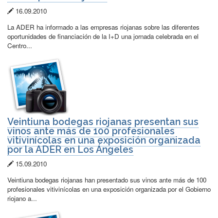
Fecha
16.09.2010
de
La ADER ha informado a las empresas riojanas sobre las diferentes
publicación:
oportunidades de financiación de la I+D una jornada celebrada en el
Centro...
Veintiuna bodegas riojanas presentan sus
vinos ante más de 100 profesionales
vitivinícolas en una exposición organizada
por la ADER en Los Ángeles
Fecha
15.09.2010
de
Veintiuna bodegas riojanas han presentado sus vinos ante más de 100
publicación:
profesionales vitivinícolas en una exposición organizada por el Gobierno
riojano a...