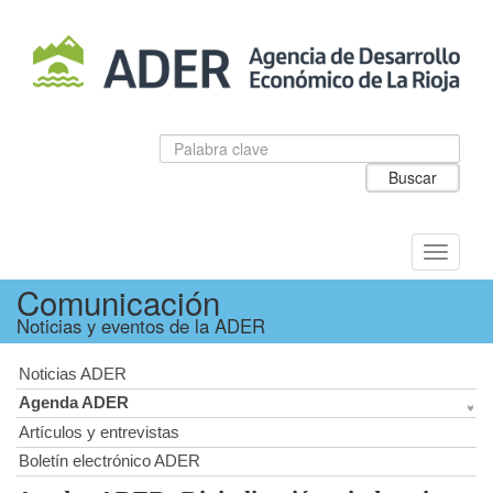
Salto
al
contenido
principal.
Datos
Introduzca
para
el
Buscar
el
texto
buscador
a
de
buscar
ADER
Alternar
navegac
Comunicación
Noticias y eventos de la ADER
Noticias ADER
Agenda ADER
Artículos y entrevistas
Boletín electrónico ADER