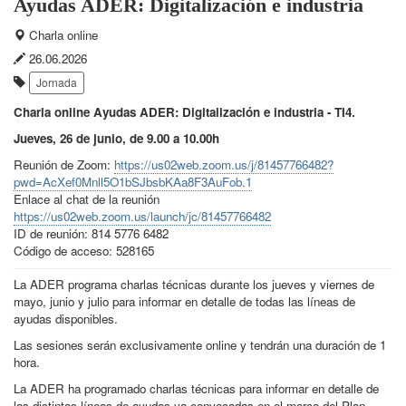
Ayudas ADER: Digitalización e industria
Lugar
Charla online
del
Fecha
26.06.2026
Etiquetas:
evento:
de
Jornada
publicación:
Charla online Ayudas ADER: Digitalización e industria - TI4.
Jueves, 26 de junio, de 9.00 a 10.00h
Reunión de Zoom:
https://us02web.zoom.us/j/81457766482?
pwd=AcXef0Mnll5O1bSJbsbKAa8F3AuFob.1
Enlace al chat de la reunión
https://us02web.zoom.us/launch/jc/81457766482
ID de reunión: 814 5776 6482
Código de acceso: 528165
La ADER programa charlas técnicas durante los jueves y viernes de
mayo, junio y julio para informar en detalle de todas las líneas de
ayudas disponibles.
Las sesiones serán exclusivamente online y tendrán una duración de 1
hora.
La ADER ha programado charlas técnicas para informar en detalle de
las distintas líneas de ayudas ya convocadas en el marco del Plan