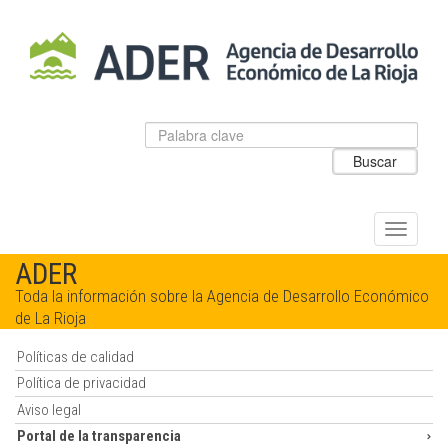
Salto
al
contenido
principal.
Datos
Introduzca
para
el
Buscar
el
texto
buscador
a
de
buscar
ADER
Alternar
navegac
ADER
Toda la información sobre la Agencia de Desarrollo Económico
de La Rioja
Políticas de calidad
Política de privacidad
Aviso legal
Portal de la transparencia