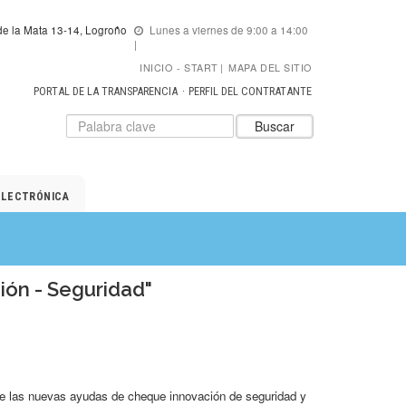
e la Mata 13-14, Logroño
Lunes a viernes de 9:00 a 14:00
INICIO
START
|
MAPA DEL SITIO
PORTAL DE LA TRANSPARENCIA
PERFIL DEL CONTRATANTE
Datos
Introduzca
Buscar
para
el
el
texto
buscador
a
de
buscar
ELECTRÓNICA
ADER
ón - Seguridad"
re las nuevas ayudas de cheque innovación de seguridad y