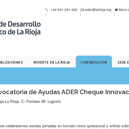
+34 941 291 500
ader@larioja.org
Muro d
UBLICACIONES
INVIERTE EN LA RIOJA
COMUNICACIÓN
SEDE 
vocatoria de Ayudas ADER Cheque Innovaci
aja La Rioja, C/ Portales 48. Logroño
re celebraremos sendas jornadas en formato mixto (presencial y online) sob