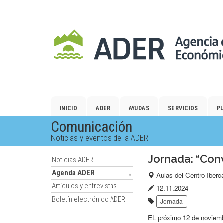
Salto
al
contenido
principal.
INICIO
ADER
AYUDAS
SERVICIOS
P
Comunicación
Noticias y eventos de la ADER
Jornada: “Con
Noticias ADER
Agenda ADER
Lugar
Aulas del Centro Iberc
Artículos y entrevistas
del
Fecha
12.11.2024
Boletín electrónico ADER
Etiquetas:
evento:
de
Jornada
publicación:
EL próximo 12 de noviemb