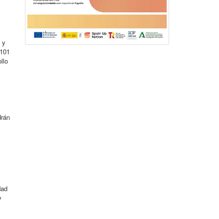
 y
 101
llo
drán
dad
y