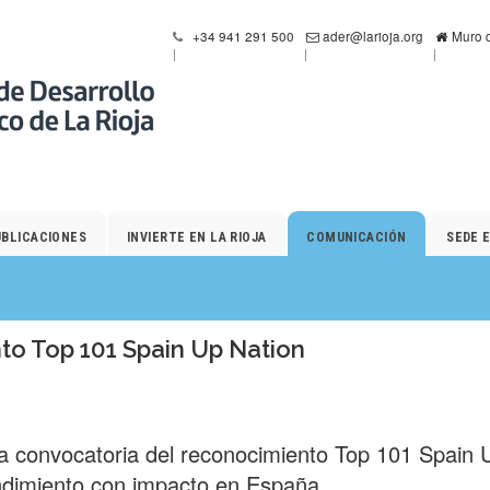
+34 941 291 500
ader@larioja.org
Muro d
UBLICACIONES
INVIERTE EN LA RIOJA
COMUNICACIÓN
SEDE 
o Top 101 Spain Up Nation
ra convocatoria del reconocimiento Top 101 Spain 
ndimiento con impacto en España