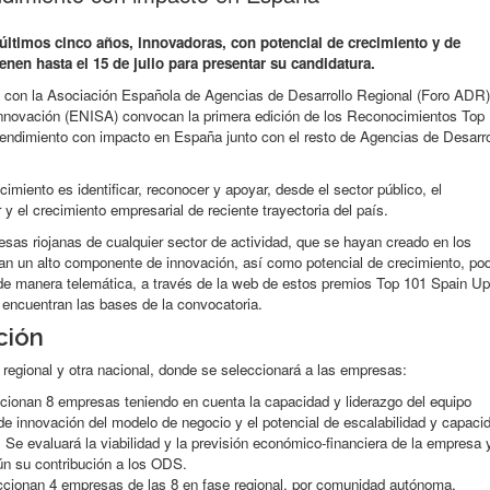
 últimos cinco años, innovadoras, con potencial de crecimiento y de
nen hasta el 15 de julio para presentar su candidatura.
con la Asociación Española de Agencias de Desarrollo Regional (Foro ADR)
nnovación (ENISA) convocan la primera edición de los Reconocimientos Top
endimiento con impacto en España junto con el resto de Agencias de Desarro
cimiento es identificar, reconocer y apoyar, desde el sector público, el
y el crecimiento empresarial de reciente trayectoria del país.
resas riojanas de cualquier sector de actividad, que se hayan creado en los
an un alto componente de innovación, así como potencial de crecimiento, po
 de manera telemática, a través de la web de estos premios Top 101 Spain Up
encuentran las bases de la convocatoria.
ción
regional y otra nacional, donde se seleccionará a las empresas:
ccionan 8 empresas teniendo en cuenta la capacidad y liderazgo del equipo
de innovación del modelo de negocio y el potencial de escalabilidad y capaci
. Se evaluará la viabilidad y la previsión económico-financiera de la empresa 
ún su contribución a los ODS.
ccionan 4 empresas de las 8 en fase regional, por comunidad autónoma,