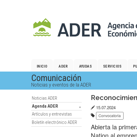
Salto
al
contenido
principal.
INICIO
ADER
AYUDAS
SERVICIOS
P
Comunicación
Noticias y eventos de la ADER
Reconocimient
Noticias ADER
Agenda ADER
Fecha
15.07.2024
Artículos y entrevistas
Etiquetas:
de
Convocatoria
Boletín electrónico ADER
publicación:
Abierta la prime
Nation al empre