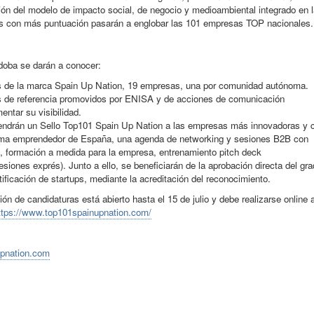
ión del modelo de impacto social, de negocio y medioambiental integrado en 
 con más puntuación pasarán a englobar las 101 empresas TOP nacionales.
doba se darán a conocer:
de la marca Spain Up Nation, 19 empresas, una por comunidad autónoma.
os de referencia promovidos por ENISA y de acciones de comunicación
entar su visibilidad.
ndrán un Sello Top101 Spain Up Nation a las empresas más innovadoras y 
ema emprendedor de España, una agenda de networking y sesiones B2B con
s, formación a medida para la empresa, entrenamiento pitch deck
siones exprés). Junto a ello, se beneficiarán de la aprobación directa del gr
tificación de startups, mediante la acreditación del reconocimiento.
ión de candidaturas está abierto hasta el 15 de julio y debe realizarse online 
ttps://www.top101spainupnation.com/
upnation.com