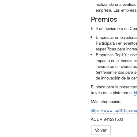
realizando una evaluac
empresa. Las empresas
Premios
El 4 de noviembre en Cór
Empresas embajadoras 
Participarán en event
específicas para increm
Empresas Top101: obte
impacto en el ecosist
inversores e inversora
(entrenamientos para se
de innovación de la cer
El plazo para la presentac
través de la plataforma:
h
Más información:
https://www.top101spain
ADER 941291500
Volver