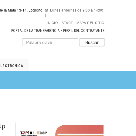
e la Mata 13-14, Logroño
Lunes a viernes de 9:00 a 14:00
INICIO
START
|
MAPA DEL SITIO
PORTAL DE LA TRANSPARENCIA
PERFIL DEL CONTRATANTE
Datos
Introduzca
Buscar
para
el
el
texto
buscador
a
de
buscar
ELECTRÓNICA
ADER
Up