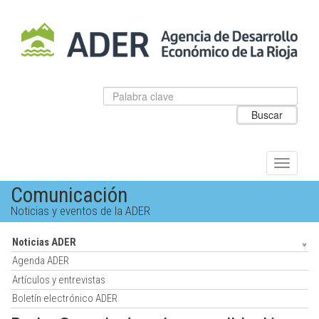
Salto
al
contenido
principal.
Datos
Introduzca
para
el
Buscar
el
texto
buscador
a
de
buscar
ADER
Alternar
navegac
Comunicación
Noticias y eventos de la ADER
Noticias ADER
Agenda ADER
Artículos y entrevistas
Boletín electrónico ADER