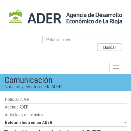
Salto
al
contenido
principal.
Datos
Introduzca
para
el
Buscar
el
texto
buscador
a
de
buscar
ADER
Alternar
navegac
Comunicación
Noticias y eventos de la ADER
Noticias ADER
Agenda ADER
Artículos y entrevistas
Boletín electrónico ADER