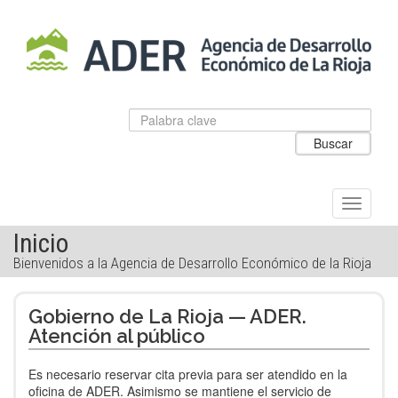
Salto
al
contenido
principal.
Datos
Introduzca
para
el
Buscar
el
texto
buscador
a
de
buscar
ADER
Alternar
navegac
Inicio
Bienvenidos a la Agencia de Desarrollo Económico de la Rioja
Gobierno de La Rioja — ADER.
Atención al público
Es necesario reservar cita previa para ser atendido en la
oficina de ADER. Asimismo se mantiene el servicio de