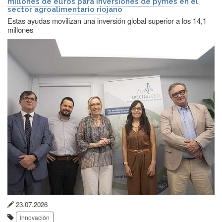
millones de euros para inversiones de pymes en el
sector agroalimentario riojano
Estas ayudas movilizan una inversión global superior a los 14,1
millones
Fecha
23.07.2026
Etiquetas:
de
Innovación