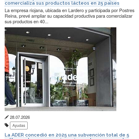
comercializa sus productos lácteos en 25 países
La empresa riojana, ubicada en Lardero y participada por Postres
Reina, prevé ampliar su capacidad productiva para comercializar
sus productos en 40...
Fecha
28.07.2026
Etiquetas:
de
Ayudas
publicación:
La ADER concedió en 2025 una subvención total de 5