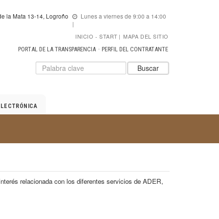
e la Mata 13-14, Logroño
Lunes a viernes de 9:00 a 14:00
INICIO
START
|
MAPA DEL SITIO
PORTAL DE LA TRANSPARENCIA
PERFIL DEL CONTRATANTE
Datos
Introduzca
Buscar
para
el
el
texto
buscador
a
de
buscar
ELECTRÓNICA
ADER
nterés relacionada con los diferentes servicios de ADER,