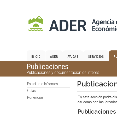
Salto
al
contenido
principal.
INICIO
ADER
AYUDAS
SERVICIOS
P
Publicaciones
Publicaciones y documentación de interés
Publicacio
Estudios e Informes
Guías
En esta sección podrá dis
Ponencias
así como con las jornadas
Publicaciones