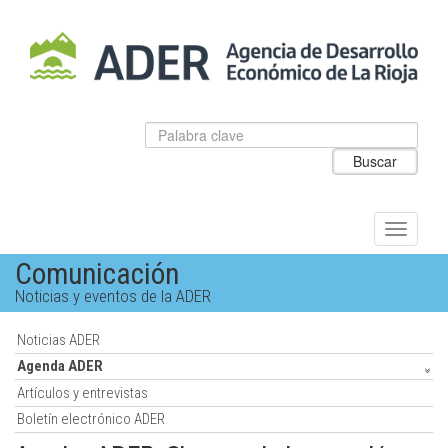
Salto
al
contenido
principal.
Datos
Introduzca
para
el
Buscar
el
texto
buscador
a
de
buscar
ADER
Alternar
navegac
Comunicación
Noticias y eventos de la ADER
Noticias ADER
Agenda ADER
Artículos y entrevistas
Boletín electrónico ADER