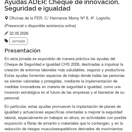
Ayudas ADER: Cheque de innovación.
Seguridad e igualdad
Lugar
Oficinas de la FER, C/ Hermanos Moroy Nº 8, 4º. Logroño.
del
(Presencial o disponible asistencia online)
evento:
Fecha
22.05.2026
Etiquetas:
de
Jornada
publicación:
Presentación
En esta jornada se expondrán de manera práctica las ayudas del
Cheque de Seguridad e Igualdad CHS 2026, destinadas a impulsar la
creación de entornos laborales más saludables, seguros y productivos.
Estas ayudas fomentan espacios de trabajo donde todas las personas
se sientan valoradas y protegidas, mediante la implementación de
medidas innovadoras en materia de seguridad e igualdad, como una
inversión estratégica en el futuro de las empresas y el bienestar de su
personal.
En particular, estas ayudas promueven la implantación de planes de
igualdad y actuaciones específicas orientadas a mejorar la seguridad
laboral, especialmente en trabajos en altura, en actividades con posible
exposición a fibras de amianto o materiales que lo contengan, y en la
reducción de riesgos musculoesqueléticos derivados de movimientos