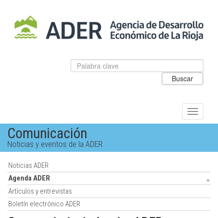
Salto
al
contenido
principal.
Datos
Introduzca
para
el
Buscar
el
texto
buscador
a
de
buscar
ADER
Alternar
navegac
Comunicación
Noticias y eventos de la ADER
Noticias ADER
Agenda ADER
Artículos y entrevistas
Boletín electrónico ADER