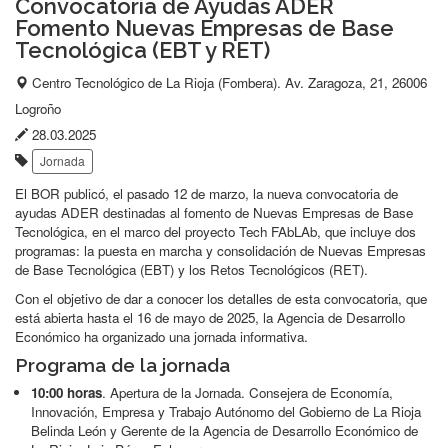
Convocatoria de Ayudas ADER
Fomento Nuevas Empresas de Base
Tecnológica (EBT y RET)
Lugar
Centro Tecnológico de La Rioja (Fombera). Av. Zaragoza, 21, 26006
del
Logroño
evento:
Fecha
28.03.2025
Etiquetas:
de
Jornada
publicación:
El BOR publicó, el pasado 12 de marzo, la nueva convocatoria de
ayudas ADER destinadas al fomento de Nuevas Empresas de Base
Tecnológica, en el marco del proyecto Tech FAbLAb, que incluye dos
programas: la puesta en marcha y consolidación de Nuevas Empresas
de Base Tecnológica (EBT) y los Retos Tecnológicos (RET).
Con el objetivo de dar a conocer los detalles de esta convocatoria, que
está abierta hasta el 16 de mayo de 2025, la Agencia de Desarrollo
Económico ha organizado una jornada informativa.
Programa de la jornada
10:00 horas
. Apertura de la Jornada. Consejera de Economía,
Innovación, Empresa y Trabajo Autónomo del Gobierno de La Rioja
Belinda León y Gerente de la Agencia de Desarrollo Económico de