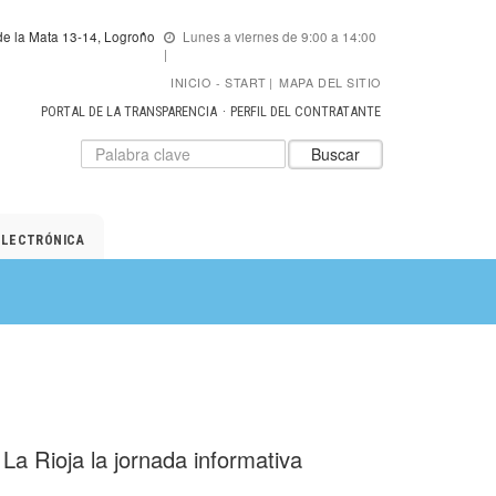
e la Mata 13-14, Logroño
Lunes a viernes de 9:00 a 14:00
INICIO
START
|
MAPA DEL SITIO
PORTAL DE LA TRANSPARENCIA
PERFIL DEL CONTRATANTE
Datos
Introduzca
Buscar
para
el
el
texto
buscador
a
de
buscar
ELECTRÓNICA
ADER
La Rioja la jornada informativa