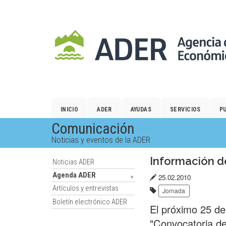
Salto
al
contenido
principal.
INICIO
ADER
AYUDAS
SERVICIOS
P
Comunicación
Noticias y eventos de la ADER
Información d
Noticias ADER
Agenda ADER
Fecha
25.02.2010
Artículos y entrevistas
Etiquetas:
de
Jornada
Boletín electrónico ADER
publicación:
El próximo 25 de
"Convocatoria d