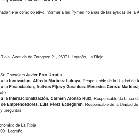
rnada tiene como objetivo informar a las Pymes riojanas de las ayudas de la
 Rioja. Avenida de Zaragoza 21, 26071, Logroño, La Rioja
 Sr. Consejero
Javier Erro Urrutia
a la Innovación
.
Alfredo Martínez Lafraya
, Responsable de la Unidad de I
a la Financiación, Activos Fijos y Garantías. Mercedes Cerezo Martínez
afé
a la Internacionalización. Carmen Alonso Ruiz
, Responsable de Línea de
 de Emprendedores. Luis Pérez Echeguren
, Responsable de la Unidad de
 y preguntas
onómico de La Rioja
6001 Logroño.