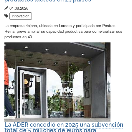
Fecha
04.08.2026
Etiquetas:
de
Innovación
publicación:
La empresa riojana, ubicada en Lardero y participada por Postres
Reina, prevé ampliar su capacidad productiva para comercializar sus
productos en 40...
La ADER concedió en 2025 una subvención
total de 5 millones de euros para