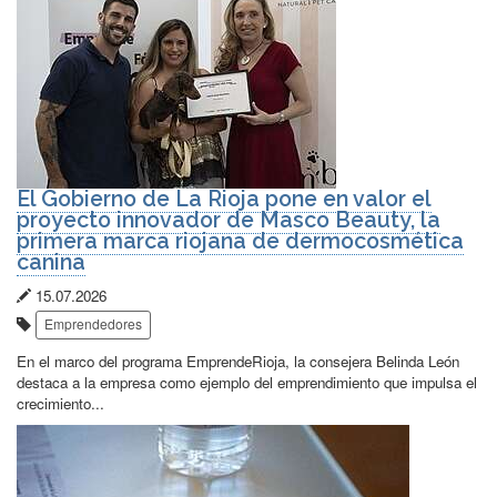
El Gobierno de La Rioja pone en valor el
proyecto innovador de Masco Beauty, la
primera marca riojana de dermocosmética
canina
Fecha
15.07.2026
Etiquetas:
de
Emprendedores
publicación:
En el marco del programa EmprendeRioja, la consejera Belinda León
destaca a la empresa como ejemplo del emprendimiento que impulsa el
crecimiento...