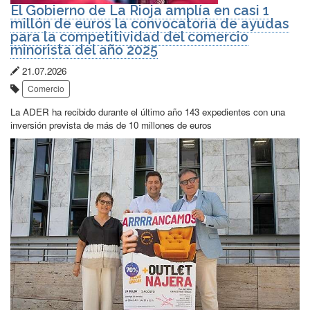
El Gobierno de La Rioja amplía en casi 1
millón de euros la convocatoria de ayudas
para la competitividad del comercio
minorista del año 2025
Fecha
21.07.2026
Etiquetas:
de
Comercio
publicación:
La ADER ha recibido durante el último año 143 expedientes con una
inversión prevista de más de 10 millones de euros