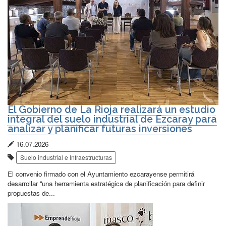
El Gobierno de La Rioja realizará un estudio
integral del suelo industrial de Ezcaray para
analizar y planificar futuras inversiones
Fecha
16.07.2026
Etiquetas:
de
Suelo industrial e Infraestructuras
publicación:
El convenio firmado con el Ayuntamiento ezcarayense permitirá
desarrollar “una herramienta estratégica de planificación para definir
propuestas de...