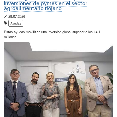
inversiones de pymes en el sector
agroalimentario riojano
Fecha
28.07.2026
Etiquetas:
de
Ayudas
publicación:
Estas ayudas movilizan una inversión global superior a los 14,1
millones