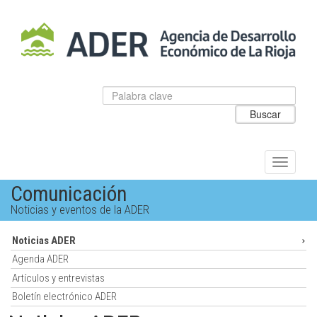
Salto
al
contenido
principal.
Datos
Introduzca
para
el
Buscar
el
texto
buscador
a
de
buscar
ADER
Alternar
navegac
Comunicación
Noticias y eventos de la ADER
Noticias ADER
Agenda ADER
Artículos y entrevistas
Boletín electrónico ADER