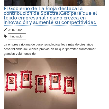
El Gobierno de La Rioja destaca la
contribución de SpectralGeo para que el
tejido empresarial riojano crezca en
innovación y aumente su competitividad
Fecha
23.07.2026
Etiquetas:
de
Innovación
publicación:
La empresa riojana de base tecnológica lleva más de diez años
desarrollando soluciones propias en IA que “permiten transformar
grandes volúmenes de...