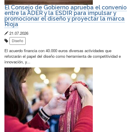
El Consejo de Gobierno aprueba el convenio
entre la ADER y la ESDIR para impulsar y
promocionar el diseño y proyectar la marca
Rioja
Fecha
21.07.2026
Etiquetas:
de
Diseño
publicación:
El acuerdo financia con 40.000 euros diversas actividades que
reforzarán el papel del diseño como herramienta de competitividad e
innovación, y...