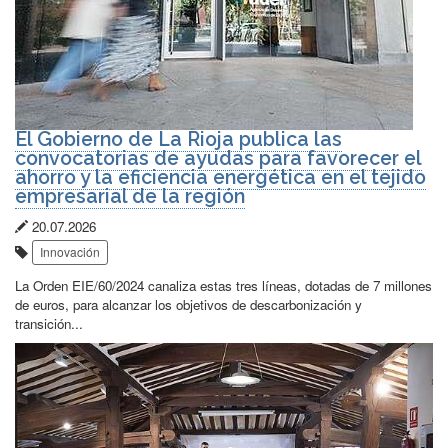
El Gobierno de La Rioja publica las
convocatorias de ayudas para favorecer el
ahorro y la eficiencia energética en el tejido
empresarial de la región
Fecha
20.07.2026
Etiquetas:
de
Innovación
publicación:
La Orden EIE/60/2024 canaliza estas tres líneas, dotadas de 7 millones
de euros, para alcanzar los objetivos de descarbonización y
transición...