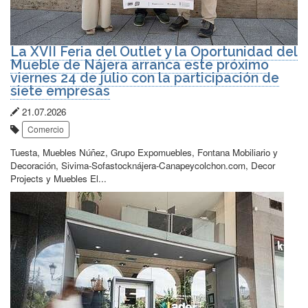
La XVII Feria del Outlet y la Oportunidad del
Mueble de Nájera arranca este próximo
viernes 24 de julio con la participación de
siete empresas
Fecha
21.07.2026
Etiquetas:
de
Comercio
publicación:
Tuesta, Muebles Núñez, Grupo Expomuebles, Fontana Mobiliario y
Decoración, Sivima-Sofastocknájera-Canapeycolchon.com, Decor
Projects y Muebles El...