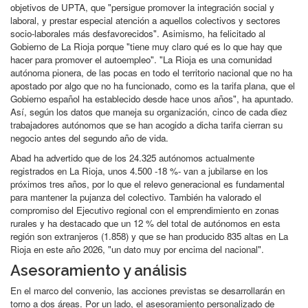
objetivos de UPTA, que "persigue promover la integración social y
laboral, y prestar especial atención a aquellos colectivos y sectores
socio-laborales más desfavorecidos". Asimismo, ha felicitado al
Gobierno de La Rioja porque "tiene muy claro qué es lo que hay que
hacer para promover el autoempleo". "La Rioja es una comunidad
autónoma pionera, de las pocas en todo el territorio nacional que no ha
apostado por algo que no ha funcionado, como es la tarifa plana, que el
Gobierno español ha establecido desde hace unos años", ha apuntado.
Así, según los datos que maneja su organización, cinco de cada diez
trabajadores autónomos que se han acogido a dicha tarifa cierran su
negocio antes del segundo año de vida.
Abad ha advertido que de los 24.325 autónomos actualmente
registrados en La Rioja, unos 4.500 -18 %- van a jubilarse en los
próximos tres años, por lo que el relevo generacional es fundamental
para mantener la pujanza del colectivo. También ha valorado el
compromiso del Ejecutivo regional con el emprendimiento en zonas
rurales y ha destacado que un 12 % del total de autónomos en esta
región son extranjeros (1.858) y que se han producido 835 altas en La
Rioja en este año 2026, "un dato muy por encima del nacional".
Asesoramiento y análisis
En el marco del convenio, las acciones previstas se desarrollarán en
torno a dos áreas. Por un lado, el asesoramiento personalizado de