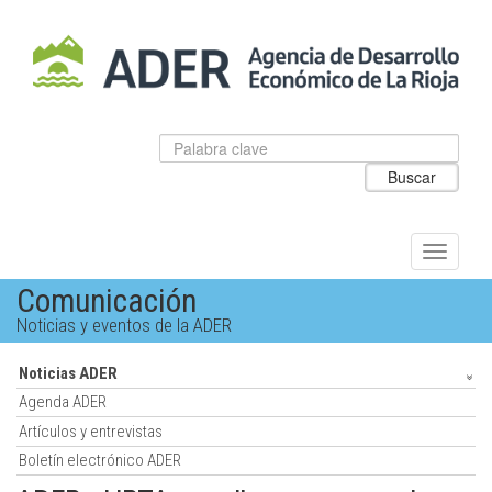
Salto
al
contenido
principal.
Datos
Introduzca
para
el
Buscar
el
texto
buscador
a
de
buscar
ADER
Alternar
navegac
Comunicación
Noticias y eventos de la ADER
Noticias ADER
Agenda ADER
Artículos y entrevistas
Boletín electrónico ADER