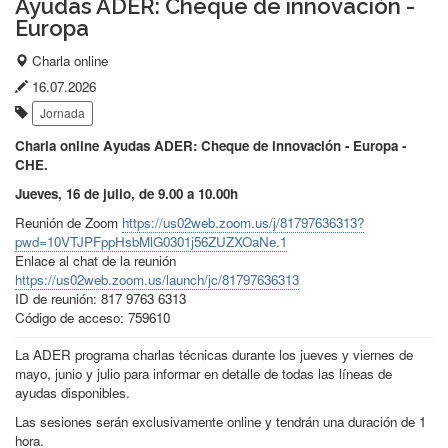
Ayudas ADER: Cheque de innovación -
Europa
Lugar
Charla online
del
Fecha
16.07.2026
Etiquetas:
evento:
de
Jornada
publicación:
Charla online Ayudas ADER: Cheque de innovación - Europa -
CHE.
Jueves, 16 de julio, de 9.00 a 10.00h
Reunión de Zoom
https://us02web.zoom.us/j/81797636313?
pwd=10VTJPFppHsbMlG0301j56ZUZXOaNe.1
Enlace al chat de la reunión
https://us02web.zoom.us/launch/jc/81797636313
ID de reunión: 817 9763 6313
Código de acceso: 759610
La ADER programa charlas técnicas durante los jueves y viernes de
mayo, junio y julio para informar en detalle de todas las líneas de
ayudas disponibles.
Las sesiones serán exclusivamente online y tendrán una duración de 1
hora.