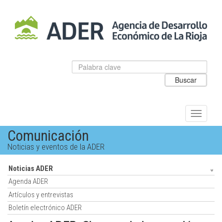
Salto
al
contenido
principal.
Datos
Introduzca
para
el
Buscar
el
texto
buscador
a
de
buscar
ADER
Alternar
navegac
Comunicación
Noticias y eventos de la ADER
Noticias ADER
Agenda ADER
Artículos y entrevistas
Boletín electrónico ADER