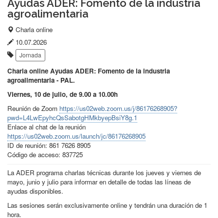
Ayudas ADER: Fomento de la industria
agroalimentaria
Lugar
Charla online
del
Fecha
10.07.2026
Etiquetas:
evento:
de
Jornada
publicación:
Charla online Ayudas ADER: Fomento de la industria
agroalimentaria - PAL.
Viernes, 10 de julio, de 9.00 a 10.00h
Reunión de Zoom
https://us02web.zoom.us/j/86176268905?
pwd=L4LwEpyhcQsSabotgHMkbyepBsiY8g.1
Enlace al chat de la reunión
https://us02web.zoom.us/launch/jc/86176268905
ID de reunión: 861 7626 8905
Código de acceso: 837725
La ADER programa charlas técnicas durante los jueves y viernes de
mayo, junio y julio para informar en detalle de todas las líneas de
ayudas disponibles.
Las sesiones serán exclusivamente online y tendrán una duración de 1
hora.