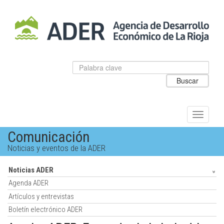
Salto
al
contenido
principal.
Datos
Introduzca
para
el
Buscar
el
texto
buscador
a
de
buscar
ADER
Alternar
navegac
Comunicación
Noticias y eventos de la ADER
Noticias ADER
Agenda ADER
Artículos y entrevistas
Boletín electrónico ADER