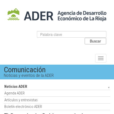
Salto
al
contenido
principal.
Datos
Introduzca
para
el
Buscar
el
texto
buscador
a
de
buscar
ADER
Alternar
navegac
Comunicación
Noticias y eventos de la ADER
Noticias ADER
Agenda ADER
Artículos y entrevistas
Boletín electrónico ADER