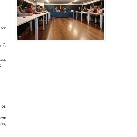
a de
y 7,
cio,
z
 los
aron
más,