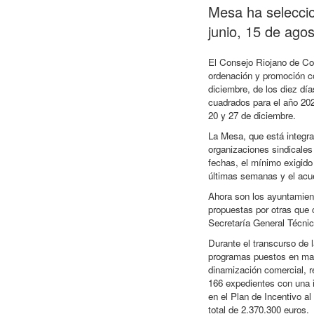
Mesa ha seleccio
junio, 15 de ago
El Consejo Riojano de Com
ordenación y promoción c
diciembre, de los diez dí
cuadrados para el año 2026
20 y 27 de diciembre.
La Mesa, que está integr
organizaciones sindicale
fechas, el mínimo exigido 
últimas semanas y el acue
Ahora son los ayuntamient
propuestas por otras que 
Secretaría General Técni
Durante el transcurso de 
programas puestos en marc
dinamización comercial, r
166 expedientes con una 
en el Plan de Incentivo a
total de 2.370.300 euros.