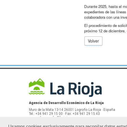
Durante 2025, hasta el m
expedientes de las líneas
colaboradora con una inve
El procedimiento de solic
próximo 12 de diciembre, 
Volver
Agencia de Desarrollo Económico de La Rioja
Muro de la Mata 13-14 26001 Logroño La Rioja · España
Tel.: +34 941 29 15 00 · Fax: +34 941 29 15 43
www.ader.es · ader@larioja.org
Usamos cookies exclusivamente para recopilar datos estadís