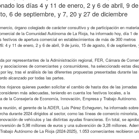
nado los días 4 y 11 de enero, 2 y 6 de abril, 9 de
sto, 6 de septiembre, y 7, 20 y 27 de diciembre
ercio, órgano colegiado de carácter consultivo y de participación en materi
omercial de la Comunidad Autónoma de La Rioja, ha informado hoy, día 1 de
as festivos de apertura comercial en establecimientos de más de 300 metros
: 4 y 11 de enero, 2 y 6 de abril, 9 de junio, 15 de agosto, 6 de septiembre, 
ada por representantes de la Administración regional, FER, Cámara de Comer
s y asociaciones de comerciantes y consumidores, ha seleccionado estas die
por ley, tras el análisis de las diferentes propuestas presentadas durante las
rdo alcanzado por todas las partes.
os riojanos quienes pueden solicitar el cambio de hasta dos de las jornadas
consideren más adecuadas, teniendo en cuenta los festivos locales, a la
ca de la Consejería de Economía, Innovación, Empresa y Trabajo Autónomo.
la reunión, el gerente de la ADER, Luis Pérez Echeguren, ha informado sobre
ha durante 2024 dirigidos al sector, como las líneas de comercio minorista,
enovación de vehículos y las distintas ayudas financieras. En total, se aprob
inversión de 5,98 millones de euros y una subvención de 3,28 millones. Ade
l Trabajo Autónomo de La Rioja (2024-2025), 1.053 comerciantes recibieron un