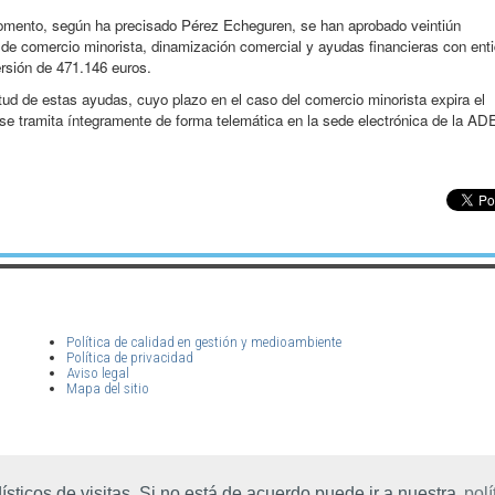
omento, según ha precisado Pérez Echeguren, se han aprobado veintiún
 de comercio minorista, dinamización comercial y ayudas financieras con ent
rsión de 471.146 euros.
itud de estas ayudas, cuyo plazo en el caso del comercio minorista expira el
se tramita íntegramente de forma telemática en la sede electrónica de la AD
Política de calidad en gestión y medioambiente
Política de privacidad
Aviso legal
Mapa del sitio
ticos de visitas. Si no está de acuerdo puede ir a nuestra
polí