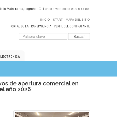
e la Mata 13-14, Logroño
Lunes a viernes de 9:00 a 14:00
INICIO
START
|
MAPA DEL SITIO
PORTAL DE LA TRANSPARENCIA
PERFIL DEL CONTRATANTE
Datos
Introduzca
Buscar
para
el
el
texto
buscador
a
de
buscar
ELECTRÓNICA
ADER
ivos de apertura comercial en
el año 2026