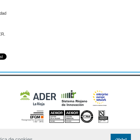
idad
ER.
tica de cookies
¡Vale!