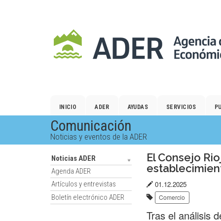
Salto
al
contenido
principal.
INICIO
ADER
AYUDAS
SERVICIOS
P
Comunicación
Noticias y eventos de la ADER
El Consejo Rio
Noticias ADER
establecimien
Agenda ADER
Fecha
01.12.2025
Artículos y entrevistas
Etiquetas:
de
Boletín electrónico ADER
Comercio
publicación:
Tras el análisis 