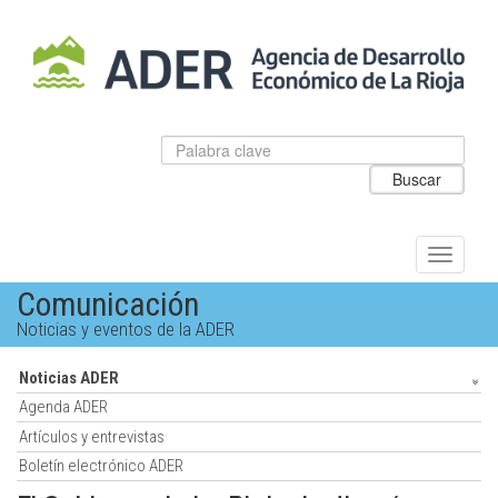
Salto
al
contenido
principal.
Datos
Introduzca
para
el
Buscar
el
texto
buscador
a
de
buscar
ADER
Alternar
navegac
Comunicación
Noticias y eventos de la ADER
Noticias ADER
Agenda ADER
Artículos y entrevistas
Boletín electrónico ADER