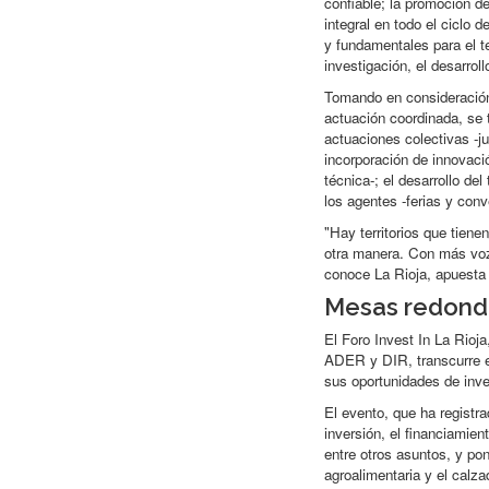
confiable; la promoción d
integral en todo el ciclo 
y fundamentales para el te
investigación, el desarroll
Tomando en consideración 
actuación coordinada, se 
actuaciones colectivas -j
incorporación de innovaci
técnica-; el desarrollo de
los agentes -ferias y conv
"Hay territorios que tien
otra manera. Con más voz
conoce La Rioja, apuesta 
Mesas redonda
El Foro Invest In La Rioj
ADER y DIR, transcurre en
sus oportunidades de inve
El evento, que ha registr
inversión, el financiamien
entre otros asuntos, y po
agroalimentaria y el cal