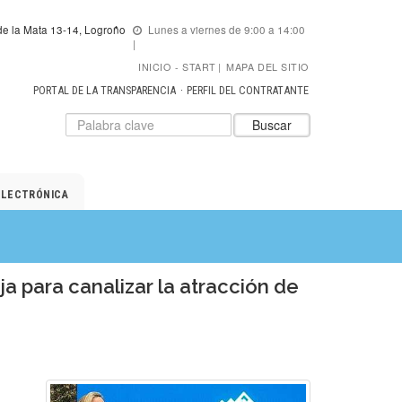
e la Mata 13-14, Logroño
Lunes a viernes de 9:00 a 14:00
INICIO
START
|
MAPA DEL SITIO
PORTAL DE LA TRANSPARENCIA
PERFIL DEL CONTRATANTE
Datos
Introduzca
Buscar
para
el
el
texto
buscador
a
de
buscar
ELECTRÓNICA
ADER
ja para canalizar la atracción de