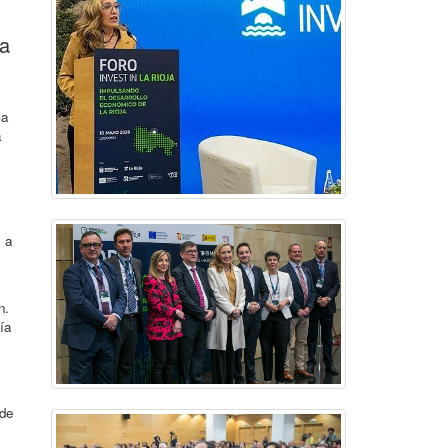
va
ca
a
, a
n.
ía
 de