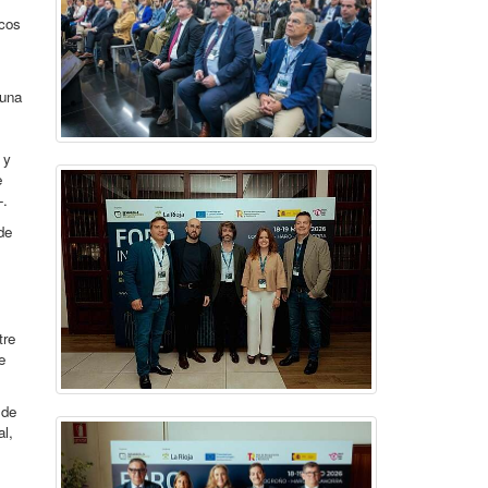
icos
 una
 y
e
-.
de
tre
e
 de
al,