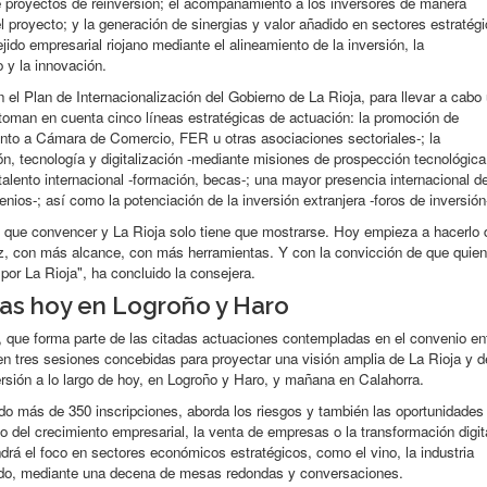
e proyectos de reinversión; el acompañamiento a los inversores de manera
del proyecto; y la generación de sinergias y valor añadido en sectores estratég
jido empresarial riojano mediante el alineamiento de la inversión, la
o y la innovación.
el Plan de Internacionalización del Gobierno de La Rioja, para llevar a cabo
toman en cuenta cinco líneas estratégicas de actuación: la promoción de
unto a Cámara de Comercio, FER u otras asociaciones sectoriales-; la
ón, tecnología y digitalización -mediante misiones de prospección tecnológica
l talento internacional -formación, becas-; una mayor presencia internacional d
enios-; así como la potenciación de la inversión extranjera -foros de inversión
en que convencer y La Rioja solo tiene que mostrarse. Hoy empieza a hacerlo 
, con más alcance, con más herramientas. Y con la convicción de que quien
por La Rioja", ha concluido la consejera.
s hoy en Logroño y Haro
a, que forma parte de las citadas actuaciones contempladas en el convenio en
 tres sesiones concebidas para proyectar una visión amplia de La Rioja y d
rsión a lo largo de hoy, en Logroño y Haro, y mañana en Calahorra.
ado más de 350 inscripciones, aborda los riesgos y también las oportunidades
to del crecimiento empresarial, la venta de empresas o la transformación digit
ndrá el foco en sectores económicos estratégicos, como el vino, la industria
zado, mediante una decena de mesas redondas y conversaciones.