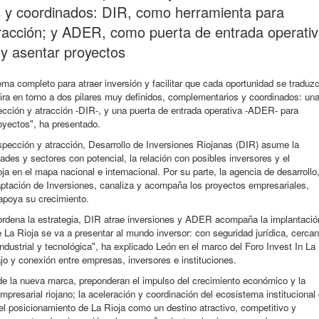
 y coordinados: DIR, como herramienta para
racción; y ADER, como puerta de entrada operati
y asentar proyectos
a completo para atraer inversión y facilitar que cada oportunidad se traduz
gira en torno a dos pilares muy definidos, complementarios y coordinados: un
ección y atracción -DIR-, y una puerta de entrada operativa -ADER- para
oyectos", ha presentado.
pección y atracción, Desarrollo de Inversiones Riojanas (DIR) asume la
dades y sectores con potencial, la relación con posibles inversores y el
a en el mapa nacional e internacional. Por su parte, la agencia de desarrollo
ptación de Inversiones, canaliza y acompaña los proyectos empresariales,
 apoya su crecimiento.
ordena la estrategia, DIR atrae inversiones y ADER acompaña la implantació
e La Rioja se va a presentar al mundo inversor: con seguridad jurídica, cercan
industrial y tecnológica", ha explicado León en el marco del Foro Invest In La
ajo y conexión entre empresas, inversores e instituciones.
 de la nueva marca, preponderan el impulso del crecimiento económico y la
empresarial riojano; la aceleración y coordinación del ecosistema institucional
 el posicionamiento de La Rioja como un destino atractivo, competitivo y