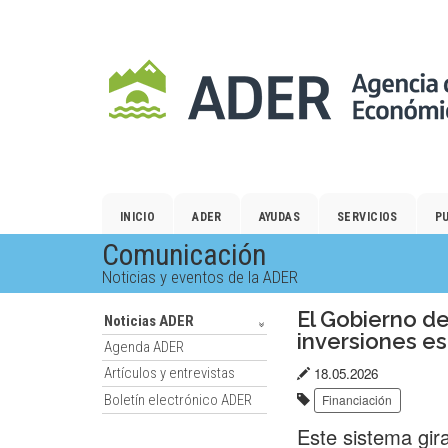
Salto
al
contenido
principal.
INICIO
ADER
AYUDAS
SERVICIOS
P
Comunicación
Noticias y eventos de la ADER
El Gobierno de
Noticias ADER
inversiones es
Agenda ADER
Fecha
18.05.2026
Artículos y entrevistas
Etiquetas:
de
Boletín electrónico ADER
Financiación
publicación:
Este sistema gira