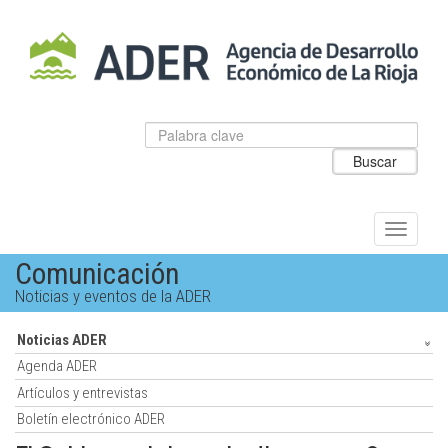
Salto
al
contenido
principal.
Datos
Introduzca
para
el
Buscar
el
texto
buscador
a
de
buscar
ADER
Alternar
navegac
Comunicación
Noticias y eventos de la ADER
Noticias ADER
Agenda ADER
Artículos y entrevistas
Boletín electrónico ADER