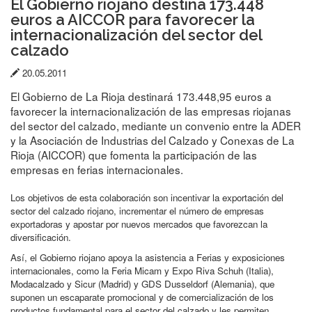
El Gobierno riojano destina 173.448
euros a AICCOR para favorecer la
internacionalización del sector del
calzado
Fecha
20.05.2011
de
El Gobierno de La Rioja destinará 173.448,95 euros a
publicación:
favorecer la internacionalización de las empresas riojanas
del sector del calzado, mediante un convenio entre la ADER
y la Asociación de Industrias del Calzado y Conexas de La
Rioja (AICCOR) que fomenta la participación de las
empresas en ferias internacionales.
Los objetivos de esta colaboración son incentivar la exportación del
sector del calzado riojano, incrementar el número de empresas
exportadoras y apostar por nuevos mercados que favorezcan la
diversificación.
Así, el Gobierno riojano apoya la asistencia a Ferias y exposiciones
internacionales, como la Feria Micam y Expo Riva Schuh (Italia),
Modacalzado y Sicur (Madrid) y GDS Dusseldorf (Alemania), que
suponen un escaparate promocional y de comercialización de los
productos fundamental para el sector del calzado y les permiten