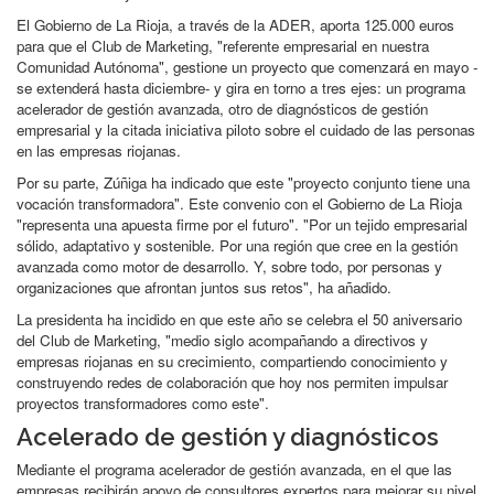
El Gobierno de La Rioja, a través de la ADER, aporta 125.000 euros
para que el Club de Marketing, "referente empresarial en nuestra
Comunidad Autónoma", gestione un proyecto que comenzará en mayo -
se extenderá hasta diciembre- y gira en torno a tres ejes: un programa
acelerador de gestión avanzada, otro de diagnósticos de gestión
empresarial y la citada iniciativa piloto sobre el cuidado de las personas
en las empresas riojanas.
Por su parte, Zúñiga ha indicado que este "proyecto conjunto tiene una
vocación transformadora". Este convenio con el Gobierno de La Rioja
"representa una apuesta firme por el futuro". "Por un tejido empresarial
sólido, adaptativo y sostenible. Por una región que cree en la gestión
avanzada como motor de desarrollo. Y, sobre todo, por personas y
organizaciones que afrontan juntos sus retos", ha añadido.
La presidenta ha incidido en que este año se celebra el 50 aniversario
del Club de Marketing, "medio siglo acompañando a directivos y
empresas riojanas en su crecimiento, compartiendo conocimiento y
construyendo redes de colaboración que hoy nos permiten impulsar
proyectos transformadores como este".
Acelerado de gestión y diagnósticos
Mediante el programa acelerador de gestión avanzada, en el que las
empresas recibirán apoyo de consultores expertos para mejorar su nivel