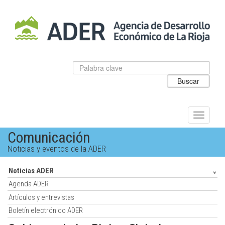
Salto
al
contenido
principal.
Datos
Introduzca
para
el
Buscar
el
texto
buscador
a
de
buscar
ADER
Alternar
navegac
Comunicación
Noticias y eventos de la ADER
Noticias ADER
Agenda ADER
Artículos y entrevistas
Boletín electrónico ADER