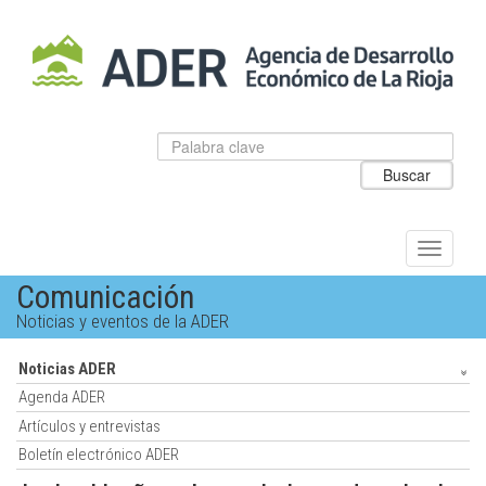
Salto
al
contenido
principal.
Datos
Introduzca
para
el
Buscar
el
texto
buscador
a
de
buscar
ADER
Alternar
navegac
Comunicación
Noticias y eventos de la ADER
Noticias ADER
Agenda ADER
Artículos y entrevistas
Boletín electrónico ADER