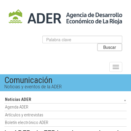
Salto
al
contenido
principal.
Datos
Introduzca
para
el
Buscar
el
texto
buscador
a
de
buscar
ADER
Alternar
navegac
Comunicación
Noticias y eventos de la ADER
Noticias ADER
Agenda ADER
Artículos y entrevistas
Boletín electrónico ADER