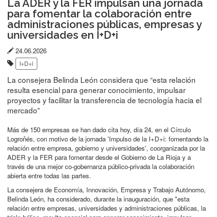
La ADER y la FER impulsan una jornada
para fomentar la colaboración entre
administraciones públicas, empresas y
universidades en I+D+i
Fecha
24.06.2026
Etiquetas:
de
I+D+i
publicación:
La consejera Belinda León considera que “esta relación
resulta esencial para generar conocimiento, impulsar
proyectos y facilitar la transferencia de tecnología hacia el
mercado”
Más de 150 empresas se han dado cita hoy, día 24, en el Círculo
Logroñés, con motivo de la jornada 'Impulso de la I+D+i: fomentando la
relación entre empresa, gobierno y universidades', coorganizada por la
ADER y la FER para fomentar desde el Gobierno de La Rioja y a
través de una mejor co-gobernanza público-privada la colaboración
abierta entre todas las partes.
La consejera de Economía, Innovación, Empresa y Trabajo Autónomo,
Belinda León, ha considerado, durante la inauguración, que "esta
relación entre empresas, universidades y administraciones públicas, la