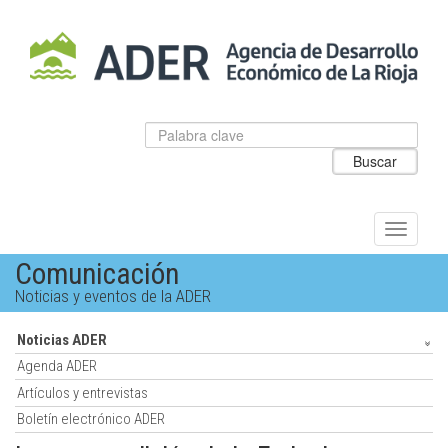
Salto
al
contenido
principal.
Datos
Introduzca
para
el
Buscar
el
texto
buscador
a
de
buscar
ADER
Alternar
navegac
Comunicación
Noticias y eventos de la ADER
Noticias ADER
Agenda ADER
Artículos y entrevistas
Boletín electrónico ADER