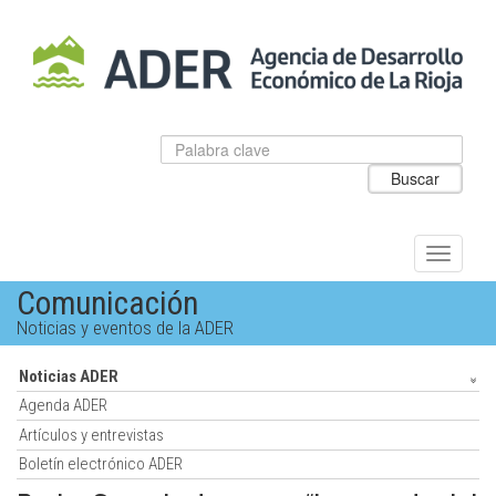
Salto
al
contenido
principal.
Datos
Introduzca
para
el
Buscar
el
texto
buscador
a
de
buscar
ADER
Alternar
navegac
Comunicación
Noticias y eventos de la ADER
Noticias ADER
Agenda ADER
Artículos y entrevistas
Boletín electrónico ADER