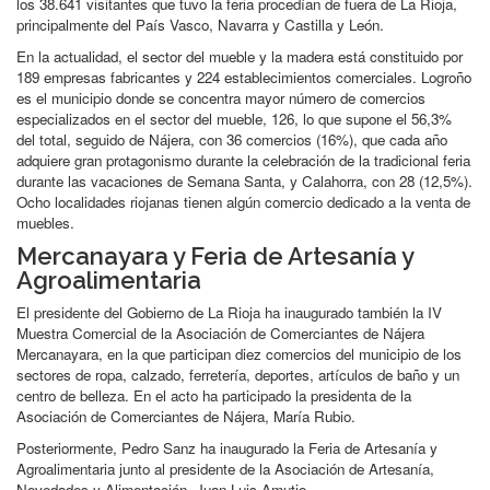
los 38.641 visitantes que tuvo la feria procedían de fuera de La Rioja,
principalmente del País Vasco, Navarra y Castilla y León.
En la actualidad, el sector del mueble y la madera está constituido por
189 empresas fabricantes y 224 establecimientos comerciales. Logroño
es el municipio donde se concentra mayor número de comercios
especializados en el sector del mueble, 126, lo que supone el 56,3%
del total, seguido de Nájera, con 36 comercios (16%), que cada año
adquiere gran protagonismo durante la celebración de la tradicional feria
durante las vacaciones de Semana Santa, y Calahorra, con 28 (12,5%).
Ocho localidades riojanas tienen algún comercio dedicado a la venta de
muebles.
Mercanayara y Feria de Artesanía y
Agroalimentaria
El presidente del Gobierno de La Rioja ha inaugurado también la IV
Muestra Comercial de la Asociación de Comerciantes de Nájera
Mercanayara, en la que participan diez comercios del municipio de los
sectores de ropa, calzado, ferretería, deportes, artículos de baño y un
centro de belleza. En el acto ha participado la presidenta de la
Asociación de Comerciantes de Nájera, María Rubio.
Posteriormente, Pedro Sanz ha inaugurado la Feria de Artesanía y
Agroalimentaria junto al presidente de la Asociación de Artesanía,
Novedades y Alimentación, Juan Luis Amutio.