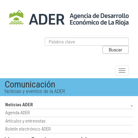
Salto
al
contenido
principal.
Datos
Introduzca
para
el
Buscar
el
texto
buscador
a
de
buscar
ADER
Alternar
navegac
Comunicación
Noticias y eventos de la ADER
Noticias ADER
Agenda ADER
Artículos y entrevistas
Boletín electrónico ADER