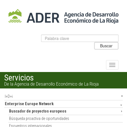
Salto
al
contenido
principal.
Datos
Introduzca
para
el
Buscar
el
texto
buscador
a
de
buscar
ADER
Alternar
navegac
Servicios
De la Agencia de Desarrollo Económico de La Rioja
I+D+i
Enterprise Europe Network
Buscador de proyectos europeos
Búsqueda proactiva de oportunidades
Encuentros internacionales