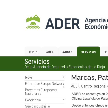
Salto
al
contenido
principal.
INICIO
ADER
AYUDAS
SERVICIOS
P
Servicios
De la Agencia de Desarrollo Económico de La Rioja
Marcas, Pat
I+D+i
Enterprise Europe Network
ADER, Centro Regional 
Proyectos Europeos y
ADER se constituyó en 
Nacionales
Oficina Española de Pat
Excelencia
Desde entonces ofrece gr
Suelo industrial e