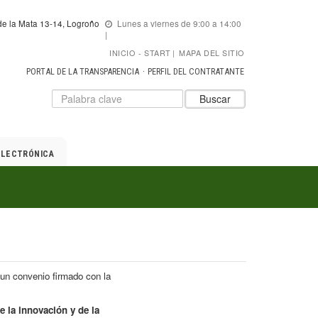
e la Mata 13-14, Logroño
Lunes a viernes de 9:00 a 14:00
INICIO
START
|
MAPA DEL SITIO
PORTAL DE LA TRANSPARENCIA
PERFIL DEL CONTRATANTE
Datos
Introduzca
Buscar
para
el
el
texto
buscador
a
de
buscar
ELECTRÓNICA
ADER
un convenio firmado con la
e la innovación y de la