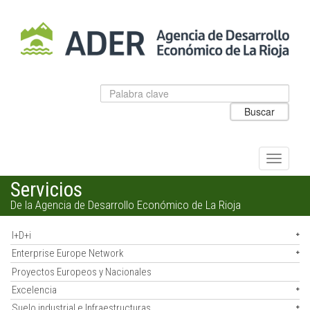
Salto
al
contenido
principal.
Datos
Introduzca
para
el
Buscar
el
texto
buscador
a
de
buscar
ADER
Alternar
navegac
Servicios
De la Agencia de Desarrollo Económico de La Rioja
I+D+i
Enterprise Europe Network
Proyectos Europeos y Nacionales
Excelencia
Suelo industrial e Infraestructuras