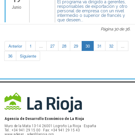
El programa va dirigido a gerentes,
responsables de exportación y otro
Junio
personal de empresa con un nivel
intermedio o superior de francés y
que deseen...
Página 30 de 36.
Anterior
1
...
27
28
29
30
31
32
...
36
Siguiente
Agencia de Desarrollo Económico de La Rioja
Muro de la Mata 13-14 26001 Logroño La Rioja · España
Tel.: +34 941 29 15 00 · Fax: +34 941 29 15 43
www.ader.es · ader@larioja.org