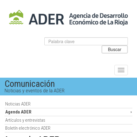
Salto
al
contenido
principal.
Datos
Introduzca
para
el
Buscar
el
texto
buscador
a
de
buscar
ADER
Alternar
navegac
Comunicación
Noticias y eventos de la ADER
Noticias ADER
Agenda ADER
Artículos y entrevistas
Boletín electrónico ADER