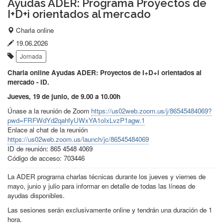
Ayudas ADER: Programa Proyectos de
I+D+i orientados al mercado
Lugar
Charla online
del
Fecha
19.06.2026
Etiquetas:
evento:
de
Jornada
publicación:
Charla online Ayudas ADER: Proyectos de I+D+i orientados al
mercado - ID.
Jueves, 19 de junio, de 9.00 a 10.00h
Únase a la reunión de Zoom
https://us02web.zoom.us/j/86545484069?
pwd=FRFWdYd2qahfyUWxYA1oIxLvzP1agw.1
Enlace al chat de la reunión
https://us02web.zoom.us/launch/jc/86545484069
ID de reunión: 865 4548 4069
Código de acceso: 703446
La ADER programa charlas técnicas durante los jueves y viernes de
mayo, junio y julio para informar en detalle de todas las líneas de
ayudas disponibles.
Las sesiones serán exclusivamente online y tendrán una duración de 1
hora.