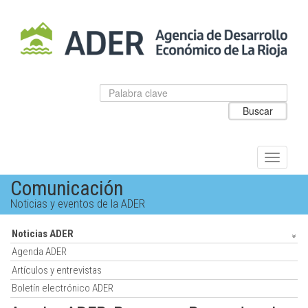
Salto
al
contenido
principal.
Datos
Introduzca
para
el
Buscar
el
texto
buscador
a
de
buscar
ADER
Alternar
navegac
Comunicación
Noticias y eventos de la ADER
Noticias ADER
Agenda ADER
Artículos y entrevistas
Boletín electrónico ADER