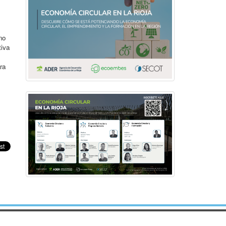
no
tiva
ra