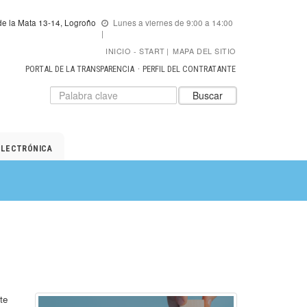
e la Mata 13-14, Logroño
Lunes a viernes de 9:00 a 14:00
INICIO
START
|
MAPA DEL SITIO
PORTAL DE LA TRANSPARENCIA
PERFIL DEL CONTRATANTE
Datos
Introduzca
Buscar
para
el
el
texto
buscador
a
de
buscar
ELECTRÓNICA
ADER
te