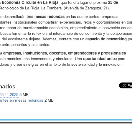
a
Economía Circular en La Rioja
, que tendrá lugar el próximo
25 de
ecnológico de La Rioja ‘La Fombera’ (Avenida de Zaragoza, 21).
se desarrollarán
tres mesas redondas
en las que expertos, empresas,
antes institucionales compartirán experiencias, retos y oportunidades en tor
omo motor de transformación económica, emprendimiento e innovación educa
 busca fomentar la reflexión, el intercambio de conocimiento y la colaboración
es del ecosistema riojano. Además, contará con un
espacio de networking
pa
to entre ponentes y asistentes.
 a
empresas, instituciones, docentes, emprendedores y profesionales
acia modelos más innovadores y circulares. Una
oportunidad única
para
adoras y crear sinergias en el ámbito de la sostenibilidad y la innovación.
onados
25.11.2025
5 MB
pantes en mesas redondas
2 MB