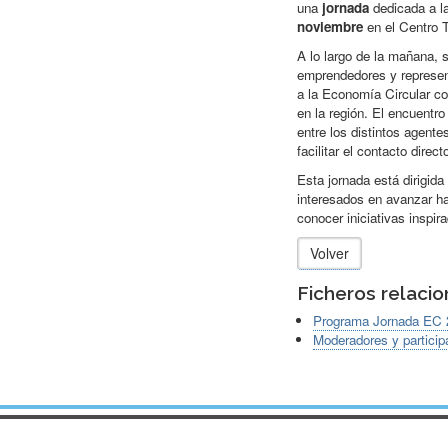
una
jornada
dedicada a l
noviembre
en el Centro T
A lo largo de la mañana, 
emprendedores y represent
a la Economía Circular c
en la región. El encuentro
entre los distintos agent
facilitar el contacto direc
Esta jornada está dirigida
interesados en avanzar h
conocer iniciativas inspir
Volver
Ficheros relaci
Programa Jornada EC 
Moderadores y partici