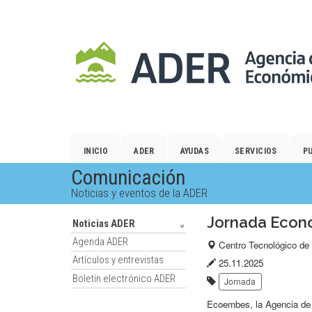
Salto
al
contenido
principal.
INICIO
ADER
AYUDAS
SERVICIOS
P
Comunicación
Noticias y eventos de la ADER
Jornada Econo
Noticias ADER
Agenda ADER
Lugar
Centro Tecnológico de
Artículos y entrevistas
del
Fecha
25.11.2025
Boletín electrónico ADER
Etiquetas:
evento:
de
Jornada
publicación:
Ecoembes, la Agencia de