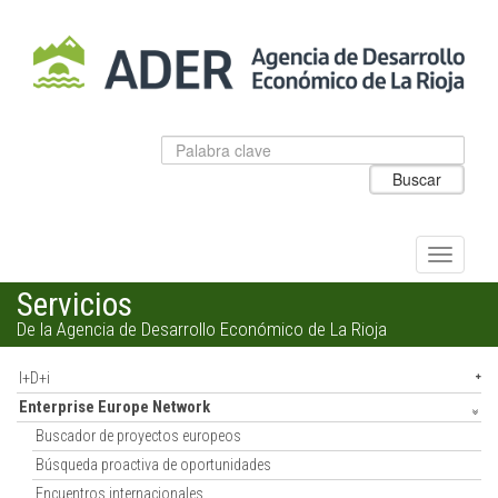
Salto
al
contenido
principal.
Datos
Introduzca
para
el
Buscar
el
texto
buscador
a
de
buscar
ADER
Alternar
navegac
Servicios
De la Agencia de Desarrollo Económico de La Rioja
I+D+i
Enterprise Europe Network
Buscador de proyectos europeos
Búsqueda proactiva de oportunidades
Encuentros internacionales