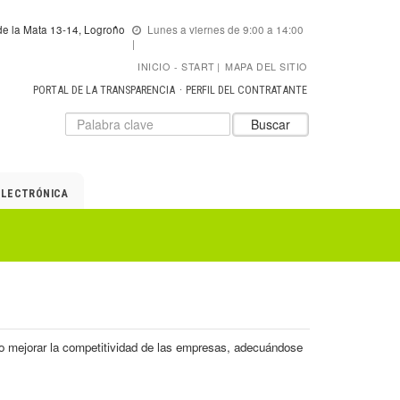
e la Mata 13-14, Logroño
Lunes a viernes de 9:00 a 14:00
INICIO
START
|
MAPA DEL SITIO
PORTAL DE LA TRANSPARENCIA
PERFIL DEL CONTRATANTE
Datos
Introduzca
Buscar
para
el
el
texto
buscador
a
de
buscar
ELECTRÓNICA
ADER
o mejorar la competitividad de las empresas, adecuándose