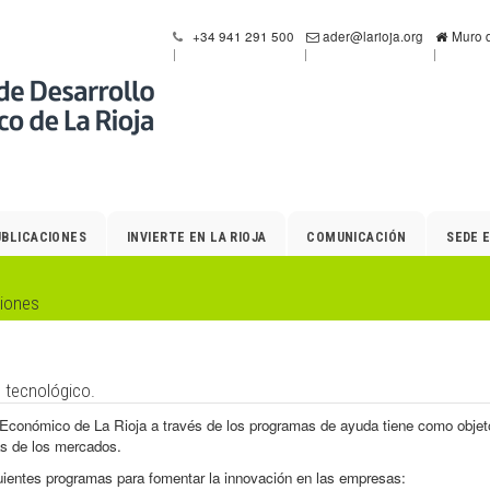
+34 941 291 500
ader@larioja.org
Muro d
UBLICACIONES
INVIERTE EN LA RIOJA
COMUNICACIÓN
SEDE 
siones
 tecnológico.
 Económico de La Rioja a través de los programas de ayuda tiene como objet
as de los mercados.
ientes programas para fomentar la innovación en las empresas: