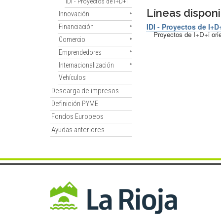
IDI - Proyectos de I+D+i
Líneas disponi
Innovación
IDI - Proyectos de I+D
Financiación
Proyectos de I+D+i ori
Comercio
Emprendedores
Internacionalización
Vehículos
Descarga de impresos
Definición PYME
Fondos Europeos
Ayudas anteriores