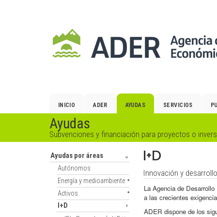
Salto
al
contenido
principal.
INICIO
ADER
AYUDAS
SERVICIOS
P
Ayudas
Subvenciones y financiación para proyectos o inver
I+D
Ayudas por áreas
Autónomos
Innovación y desarrollo
Energía y medioambiente
La Agencia de Desarrollo
Activos
a las crecientes exigenci
I+D
ADER dispone de los sigu